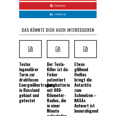
PINTEREST
LINKED IN
DAS KÖNNTE DICH AUCH INTERESSIEREN
Teslas
Der Tesla-
Etwas
legendärer
Killer ist da:
glühend
Turm zur
Fisker
Heißes
drahtlosen
patentiert
bringt die
Energieübertragung
Autobatterie
Antarktis
in Russland
mit 800-
zum
gebaut und
Kilometer-
Schmelzen –
getestet
Radius, die
NASAs
in einer
Antwort ist
Minute
beunruhigend