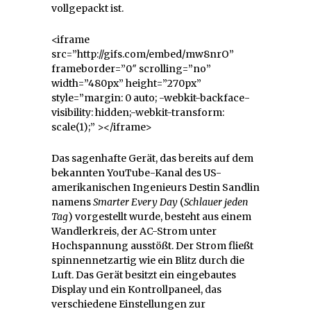
vollgepackt ist.
<iframe
src=”http://gifs.com/embed/mw8nrO”
frameborder=”0″ scrolling=”no”
width=”480px” height=”270px”
style=”margin: 0 auto; -webkit-backface-
visibility: hidden;-webkit-transform:
scale(1);” ></iframe>
Das sagenhafte Gerät, das bereits auf dem
bekannten YouTube-Kanal des US-
amerikanischen Ingenieurs Destin Sandlin
namens
Smarter Every Day
(
Schlauer jeden
Tag
) vorgestellt wurde, besteht aus einem
Wandlerkreis, der AC-Strom unter
Hochspannung ausstößt. Der Strom fließt
spinnennetzartig wie ein Blitz durch die
Luft. Das Gerät besitzt ein eingebautes
Display und ein Kontrollpaneel, das
verschiedene Einstellungen zur