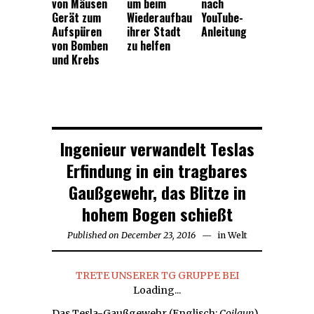
von Mäusen
um beim
nach
Gerät zum
Wiederaufbau
YouTube-
Aufspüren
ihrer Stadt
Anleitung
von Bomben
zu helfen
und Krebs
Ingenieur verwandelt Teslas
Erfindung in ein tragbares
Gaußgewehr, das Blitze in
hohem Bogen schießt
Published on
December 23, 2016
in
Welt
TRETE UNSERER TG GRUPPE BEI
Loading...
Das Tesla-Gaußgewehr (Englisch:
Coilgun
)