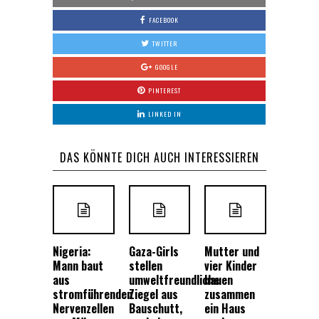
FACEBOOK
TWITTER
GOOGLE
PINTEREST
LINKED IN
DAS KÖNNTE DICH AUCH INTERESSIEREN
Nigeria:
Gaza-Girls
Mutter und
Mann baut
stellen
vier Kinder
aus
umweltfreundliche
bauen
stromführenden
Ziegel aus
zusammen
Nervenzellen
Bauschutt,
ein Haus