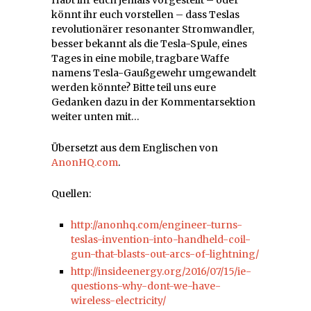
Habt ihr euch jemals vorgestellt – oder
könnt ihr euch vorstellen – dass Teslas
revolutionärer resonanter Stromwandler,
besser bekannt als die Tesla-Spule, eines
Tages in eine mobile, tragbare Waffe
namens Tesla-Gaußgewehr umgewandelt
werden könnte? Bitte teil uns eure
Gedanken dazu in der Kommentarsektion
weiter unten mit…
Übersetzt aus dem Englischen von
AnonHQ.com
.
Quellen:
http://anonhq.com/engineer-turns-
teslas-invention-into-handheld-coil-
gun-that-blasts-out-arcs-of-lightning/
http://insideenergy.org/2016/07/15/ie-
questions-why-dont-we-have-
wireless-electricity/