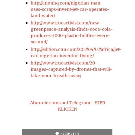
http://anonhq.com/nigerian-man-
uses-scraps-invent-jet-car-operates-
land-water/
http://www.trueactivist.com/new-
greenpeace-analysis-finds-coca-cola-
produces-3000-plastic-bottles-every-
second/
http://edition.cnn.com/2017/04/07/africa/jet-
car-nigerian-inventor-flying/
http://www.trueactivist.com/20-
images-captured-by-drones-that-will-
take-your-breath-away/
Abonniert uns auf Telegram - HIER
KLICKEN
NO COMMENTS