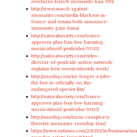
overturns-french-monsanto-ban-930/
http://www.march-against-
monsanto.com/media-blackout-as-
france-and-russia-both-announce-
monsanto-gmo-bans/
http://naturalsociety.com/france-
approves-plan-ban-bee-harming-
neonicotinoid-pesticides-70527/
http://naturalsociety.com/video-
director-of-pesticide-action-network-
explains-how-neonicotinoids-work/
http://anonhq.com/no-longer-a-joke-
the-bee-is-officially-on-the-
endangered-species-list/
http://naturalsociety.com/france-
approves-plan-ban-bee-harming-
neonicotinoid-pesticides-70527/
http://anonhq.com/turns-conspiracy-
theories-monsanto-roundup-true/
https://www.nytimes.com/2017/03/14/business/m