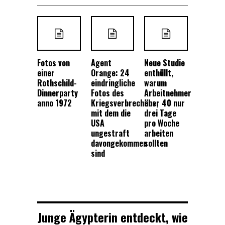
Fotos von
Agent
Neue Studie
einer
Orange: 24
enthüllt,
Rothschild-
eindringliche
warum
Dinnerparty
Fotos des
Arbeitnehmer
anno 1972
Kriegsverbrechens,
über 40 nur
mit dem die
drei Tage
USA
pro Woche
ungestraft
arbeiten
davongekommen
sollten
sind
Junge Ägypterin entdeckt, wie