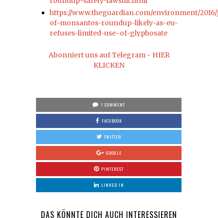
roundup-safety-lawsuit.html
https://www.theguardian.com/environment/2016/j
of-monsantos-roundup-likely-as-eu-
refuses-limited-use-of-glyphosate
Abonniert uns auf Telegram - HIER
KLICKEN
1 COMMENT
FACEBOOK
TWITTER
GOOGLE
PINTEREST
LINKED IN
DAS KÖNNTE DICH AUCH INTERESSIEREN