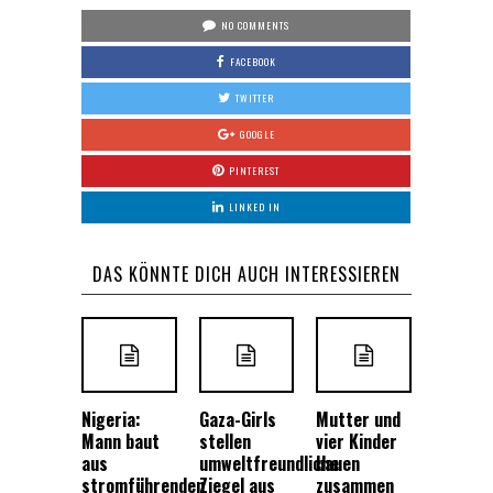
NO COMMENTS
FACEBOOK
TWITTER
GOOGLE
PINTEREST
LINKED IN
DAS KÖNNTE DICH AUCH INTERESSIEREN
Nigeria:
Gaza-Girls
Mutter und
Mann baut
stellen
vier Kinder
aus
umweltfreundliche
bauen
stromführenden
Ziegel aus
zusammen