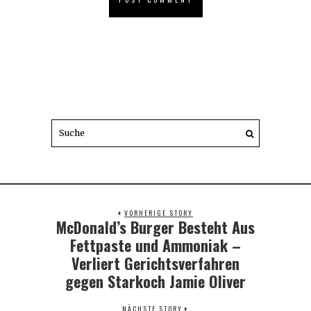
VORHERIGE STORY
McDonald’s Burger Besteht Aus
Previous
post:
Fettpaste und Ammoniak –
Verliert Gerichtsverfahren
gegen Starkoch Jamie Oliver
NÄCHSTE STORY