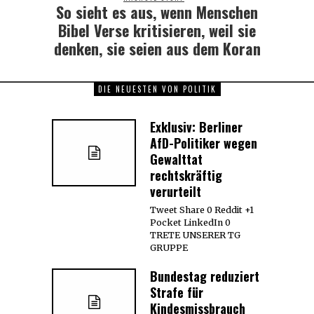
So sieht es aus, wenn Menschen
Next
post:
Bibel Verse kritisieren, weil sie
denken, sie seien aus dem Koran
DIE NEUESTEN VON POLITIK
Exklusiv: Berliner
AfD-Politiker wegen
Gewalttat
rechtskräftig
verurteilt
Tweet Share 0 Reddit +1
Pocket LinkedIn 0
TRETE UNSERER TG
GRUPPE
Bundestag reduziert
Strafe für
Kindesmissbrauch