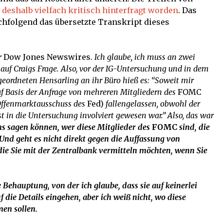
d
deshalb vielfach kritisch hinterfragt worden
. Das
achfolgend das übersetzte Transkript dieses
r
Dow Jones Newswires.
Ich glaube, ich muss an zwei
auf Craigs Frage. Also, vor der IG-Untersuchung und in dem
eordneten Hensarling an ihr Büro hieß es: “Soweit mir
uf Basis der Anfrage von mehreren Mitgliedern des
FOMC
ffenmarktausschuss des
Fed)
fallengelassen, obwohl der
 in die Untersuchung involviert gewesen war.” Also, das war
ns sagen können, wer diese Mitglieder des
FOMC
sind, die
 Und geht es nicht direkt gegen die Auffassung von
die Sie mit der Zentralbank vermitteln möchten, wenn Sie
e Behauptung, von der ich glaube, dass sie auf keinerlei
f die Details eingehen, aber ich weiß nicht, wo diese
en sollen.