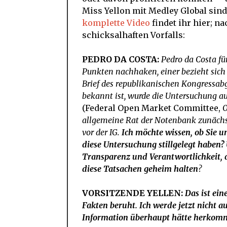
Miss Yellon mit Medley Global sin
komplette Video
findet ihr hier; n
schicksalhaften Vorfalls:
PEDRO DA COSTA:
Pedro da Costa fü
Punkten nachhaken, einer bezieht sich 
Brief des republikanischen Kongressabg
bekannt ist, wurde die Untersuchung a
(Federal Open Market Committee,
O
allgemeine Rat der Notenbank zunächst
vor der IG.
Ich möchte wissen, ob Sie u
diese Untersuchung stillgelegt haben?
Transparenz und Verantwortlichkeit, 
diese Tatsachen geheim halten
?
VORSITZENDE YELLEN:
Das ist ein
Fakten beruht. Ich werde jetzt nicht au
Information überhaupt hätte herkomm