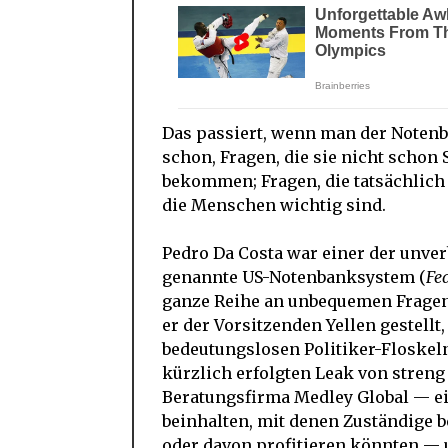
Das passiert, wenn man der Notenba
schon, Fragen, die sie nicht schon
bekommen; Fragen, die tatsächlich
die Menschen wichtig sind.
Pedro Da Costa war einer der unve
genannte US-Notenbanksystem (
Fe
ganze Reihe an unbequemen Fragen ge
er der Vorsitzenden Yellen gestellt
bedeutungslosen Politiker-Floskeln
kürzlich erfolgten Leak von stren
Beratungsfirma Medley Global — ei
beinhalten, mit denen Zuständige 
oder davon profitieren könnten — u