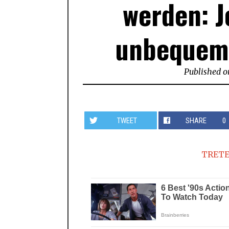
werden: J
unbequeme
Published o
TWEET
SHARE
0
TRETE