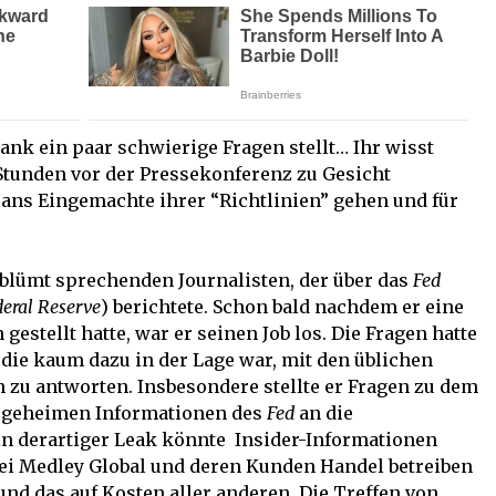
nk ein paar schwierige Fragen stellt… Ihr wisst
 Stunden vor der Pressekonferenz zu Gesicht
 ans Eingemachte ihrer “Richtlinien” gehen und für
rblümt sprechenden Journalisten, der über das
Fed
deral Reserve
) berichtete. Schon bald nachdem er eine
stellt hatte, war er seinen Job los. Die Fragen hatte
, die kaum dazu in der Lage war, mit den üblichen
 zu antworten. Insbesondere stellte er Fragen zu dem
g geheimen Informationen des
Fed
an die
n derartiger Leak könnte Insider-Informationen
bei Medley Global und deren Kunden Handel betreiben
nd das auf Kosten aller anderen. Die Treffen von