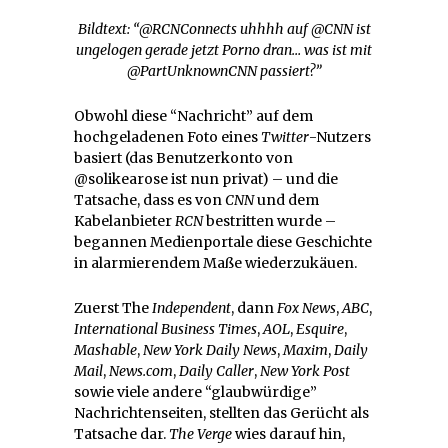
Bildtext: “@RCNConnects uhhhh auf @CNN ist
ungelogen gerade jetzt Porno dran… was ist mit
@PartUnknownCNN passiert?”
Obwohl diese “Nachricht” auf dem
hochgeladenen Foto eines
Twitter
-Nutzers
basiert (das Benutzerkonto von
@solikearose ist nun privat) – und die
Tatsache, dass es von
CNN
und dem
Kabelanbieter
RCN
bestritten wurde –
begannen Medienportale diese Geschichte
in alarmierendem Maße wiederzukäuen.
Zuerst The
Independent
, dann
Fox News
,
ABC
,
International Business Times
,
AOL
,
Esquire
,
Mashable
,
New York Daily News
,
Maxim
,
Daily
Mail
,
News.com
,
Daily Caller
,
New York Post
sowie viele andere “glaubwürdige”
Nachrichtenseiten, stellten das Gerücht als
Tatsache dar.
The Verge
wies darauf hin,