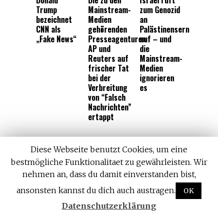
Trump
Mainstream-
zum Genozid
bezeichnet
Medien
an
CNN als
gehörenden
Palästinensern
„Fake News“
Presseagenturen
auf – und
AP und
die
Reuters auf
Mainstream-
frischer Tat
Medien
bei der
ignorieren
Verbreitung
es
von “Falsch
Nachrichten”
ertappt
Diese Webseite benutzt Cookies, um eine
bestmögliche Funktionalitaet zu gewährleisten. Wir
nehmen an, dass du damit einverstanden bist,
Israel ruft zum Genozid an
Palästinensern auf – und die
ansonsten kannst du dich auch austragen.
OK
Mainstream-Medien
Datenschutzerklärung