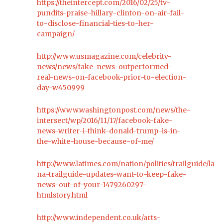
https://theintercept.com/2016/02/25/tv-
pundits-praise-hillary-clinton-on-air-fail-
to-disclose-financial-ties-to-her-
campaign/
http://www.usmagazine.com/celebrity-
news/news/fake-news-outperformed-
real-news-on-facebook-prior-to-election-
day-w450999
https://www.washingtonpost.com/news/the-
intersect/wp/2016/11/17/facebook-fake-
news-writer-i-think-donald-trump-is-in-
the-white-house-because-of-me/
http://www.latimes.com/nation/politics/trailguide/la-
na-trailguide-updates-want-to-keep-fake-
news-out-of-your-1479260297-
htmlstory.html
http://www.independent.co.uk/arts-