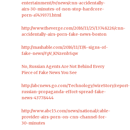
entertainment/tv/news/cnn-accidentally-
airs-30-minutes-of-non-stop-hardcore-
porn-a7439371.html
http://www.theverge.com/2016/11/25/13748226/cnn-
accidentally-airs-porn-fake-news-boston
http://mashable.com/2016/11/17/6-signs-of-
fake-news/#pV_KNzenbSqw
No, Russian Agents Are Not Behind Every
Piece of Fake News You See
http://abcnews.go.com/Technology/wireStory/report-
russian-propaganda-effort-spread-fake-
news-43778444
http://www.abc15.com/news/national/cable-
provider-airs-porn-on-cnn-channel-for-
30-minutes