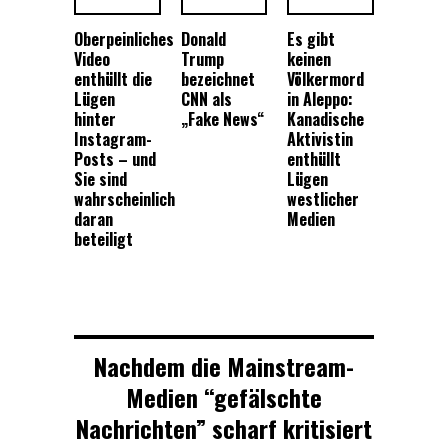
Oberpeinliches
Donald
Es gibt
Video
Trump
keinen
enthüllt die
bezeichnet
Völkermord
Lügen
CNN als
in Aleppo:
hinter
„Fake News“
Kanadische
Instagram-
Aktivistin
Posts – und
enthüllt
Sie sind
Lügen
wahrscheinlich
westlicher
daran
Medien
beteiligt
Nachdem die Mainstream-
Medien “gefälschte
Nachrichten” scharf kritisiert