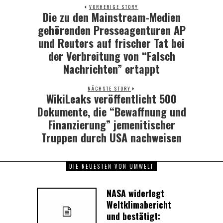
VORHERIGE STORY
Die zu den Mainstream-Medien
Previous
post:
gehörenden Presseagenturen AP
und Reuters auf frischer Tat bei
der Verbreitung von “Falsch
Nachrichten” ertappt
NÄCHSTE STORY
WikiLeaks veröffentlicht 500
Next
post:
Dokumente, die “Bewaffnung und
Finanzierung” jemenitischer
Truppen durch USA nachweisen
DIE NEUESTEN VON UMWELT
NASA widerlegt
Weltklimabericht
und bestätigt: