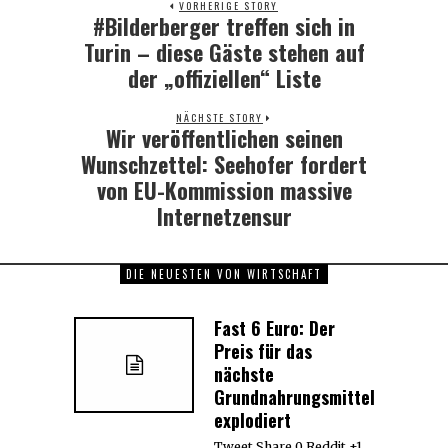
VORHERIGE STORY
#Bilderberger treffen sich in
Previous
post:
Turin – diese Gäste stehen auf
der „offiziellen“ Liste
NÄCHSTE STORY
Wir veröffentlichen seinen
Next
post:
Wunschzettel: Seehofer fordert
von EU-Kommission massive
Internetzensur
DIE NEUESTEN VON WIRTSCHAFT
Fast 6 Euro: Der
Preis für das
nächste
Grundnahrungsmittel
explodiert
Tweet Share 0 Reddit +1