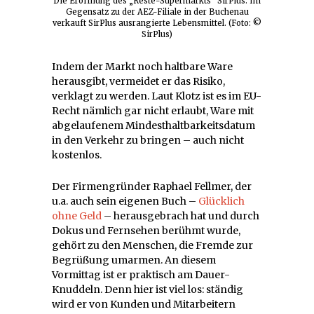
Die Eröffnung des „Reste-Supermarkts“ SirPlus. Im
Gegensatz zu der AEZ-Filiale in der Buchenau
verkauft SirPlus ausrangierte Lebensmittel. (Foto: ©
SirPlus)
Indem der Markt noch haltbare Ware
herausgibt, vermeidet er das Risiko,
verklagt zu werden. Laut Klotz ist es im EU-
Recht nämlich gar nicht erlaubt, Ware mit
abgelaufenem Mindesthaltbarkeitsdatum
in den Verkehr zu bringen – auch nicht
kostenlos.
Der Firmengründer Raphael Fellmer, der
u.a. auch sein eigenen Buch –
Glücklich
ohne Geld
– herausgebrach hat und durch
Dokus und Fernsehen berühmt wurde,
gehört zu den Menschen, die Fremde zur
Begrüßung umarmen. An diesem
Vormittag ist er praktisch am Dauer-
Knuddeln. Denn hier ist viel los: ständig
wird er von Kunden und Mitarbeitern