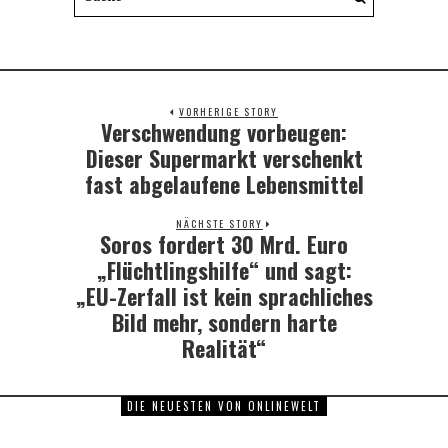
VORHERIGE STORY
Verschwendung vorbeugen:
Previous
post:
Dieser Supermarkt verschenkt
fast abgelaufene Lebensmittel
NÄCHSTE STORY
Soros fordert 30 Mrd. Euro
Next
post:
„Flüchtlingshilfe“ und sagt:
„EU-Zerfall ist kein sprachliches
Bild mehr, sondern harte
Realität“
DIE NEUESTEN VON ONLINEWELT