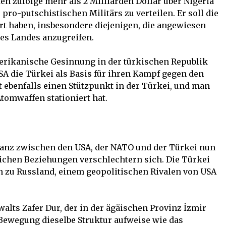
n zufolge mehr als 2 Milliarden Dollar über Nigeria
 pro-putschistischen Militärs zu verteilen. Er soll die
rt haben, insbesondere diejenigen, die angewiesen
des Landes anzugreifen.
merikanische Gesinnung in der türkischen Republik
SA die Türkei als Basis für ihren Kampf gegen den
t ebenfalls einen Stützpunkt in der Türkei, und man
Atomwaffen stationiert hat.
lianz zwischen den USA, der NATO und der Türkei nun
tlichen Beziehungen verschlechtern sich. Die Türkei
n zu Russland, einem geopolitischen Rivalen von USA
walts Zafer Dur, der in der ägäischen Provinz İzmir
n-Bewegung dieselbe Struktur aufweise wie das