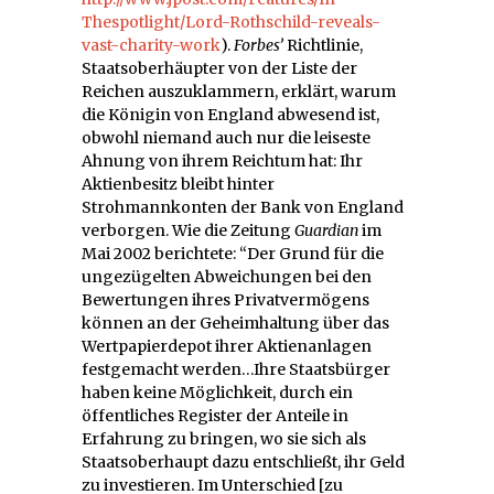
Thespotlight/Lord-Rothschild-reveals-
vast-charity-work
).
Forbes’
Richtlinie,
Staatsoberhäupter von der Liste der
Reichen auszuklammern, erklärt, warum
die Königin von England abwesend ist,
obwohl niemand auch nur die leiseste
Ahnung von ihrem Reichtum hat: Ihr
Aktienbesitz bleibt hinter
Strohmannkonten der Bank von England
verborgen. Wie die Zeitung
Guardian
im
Mai 2002 berichtete: “Der Grund für die
ungezügelten Abweichungen bei den
Bewertungen ihres Privatvermögens
können an der Geheimhaltung über das
Wertpapierdepot ihrer Aktienanlagen
festgemacht werden…Ihre Staatsbürger
haben keine Möglichkeit, durch ein
öffentliches Register der Anteile in
Erfahrung zu bringen, wo sie sich als
Staatsoberhaupt dazu entschließt, ihr Geld
zu investieren. Im Unterschied [zu