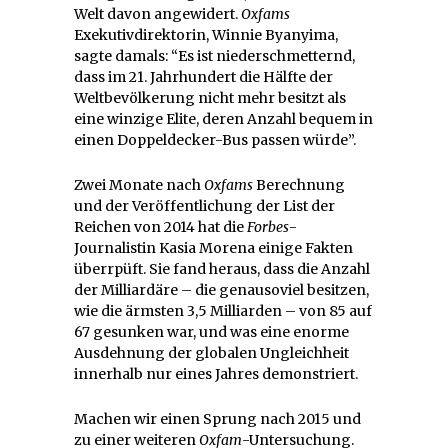
Welt davon angewidert.
Oxfams
Exekutivdirektorin, Winnie Byanyima,
sagte damals: “Es ist niederschmetternd,
dass im 21. Jahrhundert die Hälfte der
Weltbevölkerung nicht mehr besitzt als
eine winzige Elite, deren Anzahl bequem in
einen Doppeldecker-Bus passen würde”.
Zwei Monate nach
Oxfams
Berechnung
und der Veröffentlichung der List der
Reichen von 2014 hat die
Forbes
-
Journalistin Kasia Morena einige Fakten
überrpüft. Sie fand heraus, dass die Anzahl
der Milliardäre – die genausoviel besitzen,
wie die ärmsten 3,5 Milliarden – von 85 auf
67 gesunken war, und was eine enorme
Ausdehnung der globalen Ungleichheit
innerhalb nur eines Jahres demonstriert.
Machen wir einen Sprung nach 2015 und
zu einer weiteren
Oxfam
-Untersuchung.