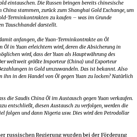
ld eintauschen. Die Russen bringen bereits chinesische
s an China stammen, zurück zum Shanghai Gold Exchange, um
old-Terminkontrakten zu kaufen – was im Grunde
 Tauschhandel darstellt.
 damit anfangen, die Yuan-Terminkontrakte an Öl
Öl in Yuan erleichtern wird, deren die Absicherung in
möglichen wird, dass der Yuan als Hauptwährung des
r weltweit größte Importeur (China) und Exporteur
Bezahlungen in Gold umzuwandeln. Das ist bekannt. Also
 ihn in den Handel von Öl gegen Yuan zu locken? Natürlich
 dass die Saudis China Öl im Austausch gegen Yuan verkaufen.
u entschließt, diesen Austausch zu verfolgen, werden die
l folgen und dann Nigeria usw. Dies wird den Petrodollar
der russischen Regierung wurden bei der Förderung