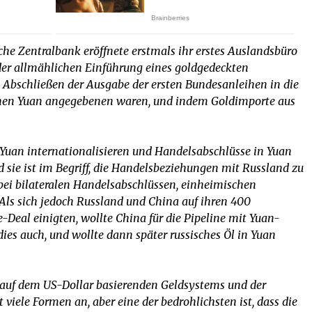
che Zentralbank eröffnete erstmals ihr erstes Auslandsbüro
 der allmählichen Einführung eines goldgedeckten
n Abschließen der Ausgabe der ersten Bundesanleihen in die
schen Yuan angegebenen waren, und indem Goldimporte aus
Yuan internationalisieren und Handelsabschlüsse in Yuan
nd sie ist im Begriff, die Handelsbeziehungen mit Russland zu
e bei bilateralen Handelsabschlüssen, einheimischen
s sich jedoch Russland und China auf ihren 400
-Deal einigten, wollte China für die Pipeline mit Yuan-
es auch, und wollte dann später russisches Öl in Yuan
 auf dem US-Dollar basierenden Geldsystems und der
 viele Formen an, aber eine der bedrohlichsten ist, dass die