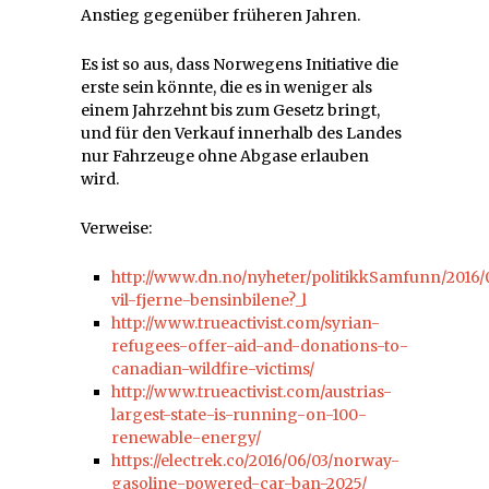
Anstieg gegenüber früheren Jahren.
Es ist so aus, dass Norwegens Initiative die
erste sein könnte, die es in weniger als
einem Jahrzehnt bis zum Gesetz bringt,
und für den Verkauf innerhalb des Landes
nur Fahrzeuge ohne Abgase erlauben
wird.
Verweise:
http://www.dn.no/nyheter/politikkSamfunn/2016/
vil-fjerne-bensinbilene?_l
http://www.trueactivist.com/syrian-
refugees-offer-aid-and-donations-to-
canadian-wildfire-victims/
http://www.trueactivist.com/austrias-
largest-state-is-running-on-100-
renewable-energy/
https://electrek.co/2016/06/03/norway-
gasoline-powered-car-ban-2025/