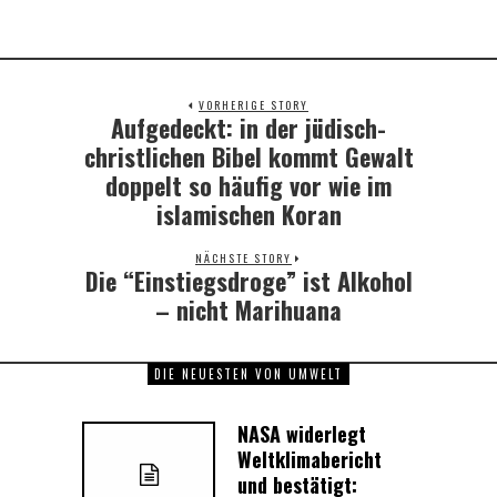
VORHERIGE STORY
Aufgedeckt: in der jüdisch-
Previous
post:
christlichen Bibel kommt Gewalt
doppelt so häufig vor wie im
islamischen Koran
NÄCHSTE STORY
Die “Einstiegsdroge” ist Alkohol
Next
post:
– nicht Marihuana
DIE NEUESTEN VON UMWELT
NASA widerlegt
Weltklimabericht
und bestätigt: