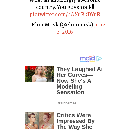
country. You guys rock!!
pic.twitter.com/uAXuBkDYuR
— Elon Musk (@elonmusk)
June
3, 2016