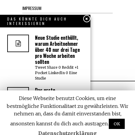
IMPRESSUM
Datenschutzerklärung
DAS KÖNNTE DICH AUCH
INTERESSIEREN
KONTAKT
Neue Studie enthüllt,
warum Arbeitnehmer
JOBS
über 40 nur drei Tage
pro Woche arbeiten
sollten
Über uns, den “Wächter”
Tweet Share 0 Reddit +1
Pocket LinkedIn 0 Eine
Studie
Das erste
Einkaufszentrum der
Diese Webseite benutzt Cookies, um eine
Welt für reparierte und
bestmögliche Funktionalitaet zu gewährleisten. Wir
recycelte Waren
eröffnet in Schweden
nehmen an, dass du damit einverstanden bist,
All rights reserved. Designed by
Withemes
Tweet Share 0 Reddit +1
ansonsten kannst du dich auch austragen.
OK
Pocket LinkedIn 0 Das
weltweit
Datenschutzerklärung