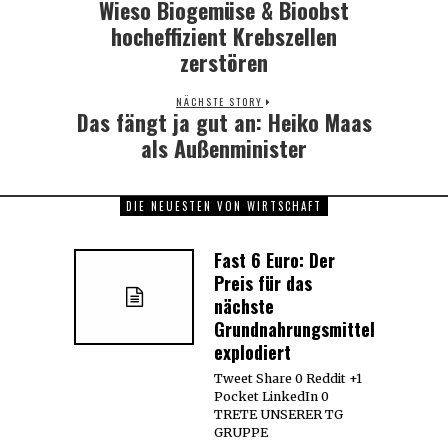
Wieso Biogemüse & Bioobst
Previous
post:
hocheffizient Krebszellen
zerstören
NÄCHSTE STORY
Das fängt ja gut an: Heiko Maas
Next
post:
als Außenminister
DIE NEUESTEN VON WIRTSCHAFT
Fast 6 Euro: Der
Preis für das
nächste
Grundnahrungsmittel
explodiert
Tweet Share 0 Reddit +1
Pocket LinkedIn 0
TRETE UNSERER TG
GRUPPE