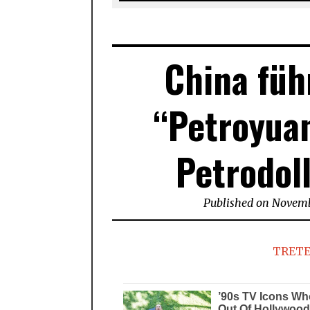
China füh
“Petroyuan
Petrodol
Published on
Novembe
TRETE