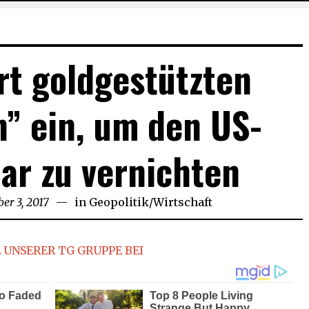
rt goldgestützten
” ein, um den US-
lar zu vernichten
r 3, 2017
November
in
Geopolitik
/
Wirtschaft
7,
2017
 UNSERER TG GRUPPE BEI