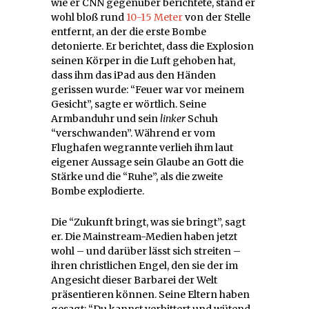
wie er CNN gegenüber berichtete, stand er
wohl bloß rund
10-15 Meter
von der Stelle
entfernt, an der die erste Bombe
detonierte. Er berichtet, dass die Explosion
seinen Körper in die Luft gehoben hat,
dass ihm das iPad aus den Händen
gerissen wurde: “Feuer war vor meinem
Gesicht”, sagte er wörtlich. Seine
Armbanduhr und sein
linker
Schuh
“verschwanden”. Während er vom
Flughafen wegrannte verlieh ihm laut
eigener Aussage sein Glaube an Gott die
Stärke und die “Ruhe”, als die zweite
Bombe explodierte.
Die “Zukunft bringt, was sie bringt”, sagt
er. Die Mainstream-Medien haben jetzt
wohl – und darüber lässt sich streiten –
ihren christlichen Engel, den sie der im
Angesicht dieser Barbarei der Welt
präsentieren können. Seine Eltern haben
gesagt: “Du kannst verbittert und wütend