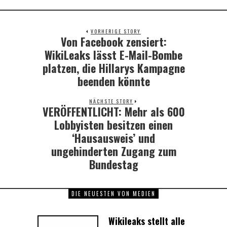
VORHERIGE STORY
Von Facebook zensiert:
Previous
post:
WikiLeaks lässt E-Mail-Bombe
platzen, die Hillarys Kampagne
beenden könnte
NÄCHSTE STORY
VERÖFFENTLICHT: Mehr als 600
Next
post:
Lobbyisten besitzen einen
‘Hausausweis’ und
ungehinderten Zugang zum
Bundestag
DIE NEUESTEN VON MEDIEN
Wikileaks stellt alle