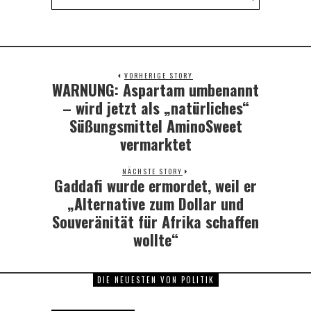
VORHERIGE STORY
WARNUNG: Aspartam umbenannt
Previous
post:
– wird jetzt als „natürliches“
Süßungsmittel AminoSweet
vermarktet
NÄCHSTE STORY
Gaddafi wurde ermordet, weil er
Next
post:
„Alternative zum Dollar und
Souveränität für Afrika schaffen
wollte“
DIE NEUESTEN VON POLITIK