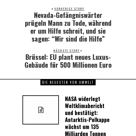
VORHERIGE STORY
Nevada-Gefängniswärter
Previous
post:
prügeln Mann zu Tode, während
er um Hilfe schreit, und sie
sagen: “Wir sind die Hilfe”
NÄCHSTE STORY
Brüssel: EU plant neues Luxus-
Next
post:
Gebäude für 500 Millionen Euro
DIE NEUESTEN VON UMWELT
NASA widerlegt
Weltklimabericht
und bestätigt:
Antarktis-Polkappe
wächst um 135
Milliarden Tonnen