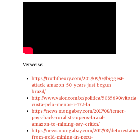
Verweise:
https://truththeory.com/2017/09/03/biggest-
attack-amazon-50-years-just-begun-
brazil/
http://www.valor.com.br/politica/5065690/vitoria-
custa-pelo-menos-r-132-bi
https://news.mongabay.com/2017/08/temer-
pays-back-ruralists-opens-brazil-
amazon-to-mining-say-critics/
https://news.mongabay.com/2017/08/deforestatio
from-gold-mining-in-peru-