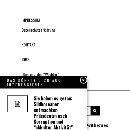
IMPRESSUM
Datenschutzerklärung
KONTAKT
JOBS
Über uns, den “Wächter”
DAS KÖNNTE DICH AUCH
INTERESSIEREN
Sie haben es getan:
Südkoreaner
entmachten
Präsidentin nach
Korruption und
All rights reserved. Designed by
Withemes
“okkulter Aktivität”