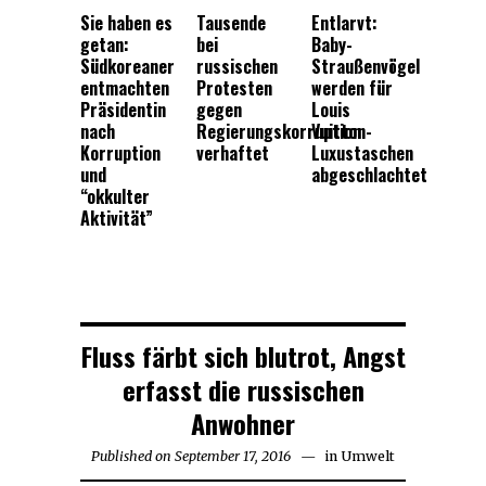
Sie haben es
Tausende
Entlarvt:
getan:
bei
Baby-
Südkoreaner
russischen
Straußenvögel
entmachten
Protesten
werden für
Präsidentin
gegen
Louis
nach
Regierungskorruption
Vuitton-
Korruption
verhaftet
Luxustaschen
und
abgeschlachtet
“okkulter
Aktivität”
Fluss färbt sich blutrot, Angst
erfasst die russischen
Anwohner
Published on
September 17, 2016
September
in
Umwelt
17,