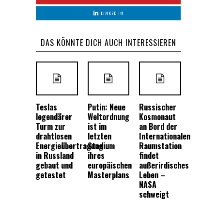
LINKED IN
DAS KÖNNTE DICH AUCH INTERESSIEREN
Teslas
Putin: Neue
Russischer
legendärer
Weltordnung
Kosmonaut
Turm zur
ist im
an Bord der
drahtlosen
letzten
Internationalen
Energieübertragung
Stadium
Raumstation
in Russland
ihres
findet
gebaut und
europäischen
außerirdisches
getestet
Masterplans
Leben –
NASA
schweigt