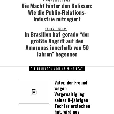
VORHERIGE STORY
Die Macht hinter den Kulissen:
Previous
post:
Wie die Public-Relations-
Industrie mitregiert
NÄCHSTE STORY
In Brasilien hat gerade “der
Next
post:
größte Angriff auf den
Amazonas innerhalb von 50
Jahren” begonnen
DIE NEUESTEN VON KRIMINALITÄT
Vater, der Freund
wegen
Vergewaltigung
seiner 8-jährigen
Tochter erstochen
hat, wird aus