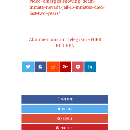
video-emerges-showing-death-
inmate-nevada-jail-13-inmates-died-
last-two-years/
Abonniert uns auf Telegram - HIER
KLICKEN
0
FACEBOOK
TWITTER
GOOGLE
PINTEREST