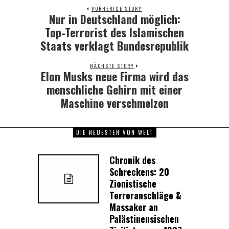
VORHERIGE STORY
Nur in Deutschland möglich:
Previous
post:
Top-Terrorist des Islamischen
Staats verklagt Bundesrepublik
NÄCHSTE STORY
Elon Musks neue Firma wird das
Next
post:
menschliche Gehirn mit einer
Maschine verschmelzen
DIE NEUESTEN VON WELT
Chronik des
Schreckens: 20
Zionistische
Terroranschläge &
Massaker an
Palästinensischen