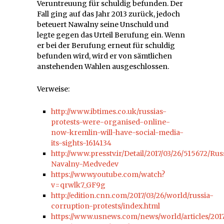
Veruntreuung für schuldig befunden. Der
Fall ging auf das Jahr 2013 zurück, jedoch
beteuert Nawalny seine Unschuld und
legte gegen das Urteil Berufung ein. Wenn
er bei der Berufung erneut für schuldig
befunden wird, wird er von sämtlichen
anstehenden Wahlen ausgeschlossen.
Verweise:
http://www.ibtimes.co.uk/russias-
protests-were-organised-online-
now-kremlin-will-have-social-media-
its-sights-1614134
http://www.presstv.ir/Detail/2017/03/26/515672/Rus
Navalny-Medvedev
https://www.youtube.com/watch?
v=qrwlk7_GF9g
http://edition.cnn.com/2017/03/26/world/russia-
corruption-protests/index.html
https://www.usnews.com/news/world/articles/201