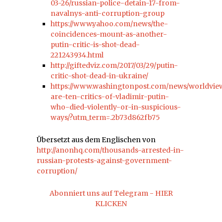
03-26/russian-police-detain-17-from-
navalnys-anti-corruption-group
https://www.yahoo.com/news/the-
coincidences-mount-as-another-
putin-critic-is-shot-dead-
221243934.html
http://giftedviz.com/2017/03/29/putin-
critic-shot-dead-in-ukraine/
https://www.washingtonpost.com/news/worldview
are-ten-critics-of-vladimir-putin-
who-died-violently-or-in-suspicious-
ways/?utm_term=.2b73d862fb75
Übersetzt aus dem Englischen von
http://anonhq.com/thousands-arrested-in-
russian-protests-against-government-
corruption/
Abonniert uns auf Telegram - HIER
KLICKEN