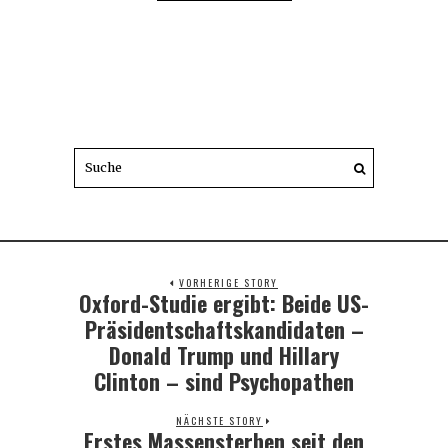
VORHERIGE STORY
Oxford-Studie ergibt: Beide US-
Previous
post:
Präsidentschaftskandidaten –
Donald Trump und Hillary
Clinton – sind Psychopathen
NÄCHSTE STORY
Erstes Massensterben seit den
Next