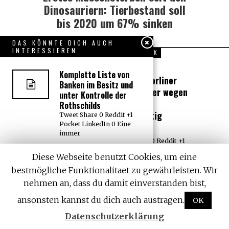
post:
Dinosauriern: Tierbestand soll
bis 2020 um 67% sinken
DAS KÖNNTE DICH AUCH
INTERESSIEREN
DIE NEUESTEN VON POLITIK
Komplette Liste von
Exklusiv: Berliner
Banken im Besitz und
AfD-Politiker wegen
unter Kontrolle der
Gewalttat
Rothschilds
rechtskräftig
Tweet Share 0 Reddit +1
Pocket LinkedIn 0 Eine
verurteilt
immer
Tweet Share 0 Reddit +1
Pocket LinkedIn 0
Israel: “Kein
Diese Webseite benutzt Cookies, um eine
TRETE UNSERER TG
Fehlverhalten” durch
GRUPPE
bestmögliche Funktionalitaet zu gewährleisten. Wir
Tötung eines beidseitig
Amputierten in Gaza
nehmen an, dass du damit einverstanden bist,
Bundestag reduziert
Tweet Share 0 Reddit +1
Strafe für
ansonsten kannst du dich auch austragen.
OK
Pocket LinkedIn 0 Als
Kindesmissbrauch
Antwort
Datenschutzerklärung
Tweet Share 0 Reddit +1