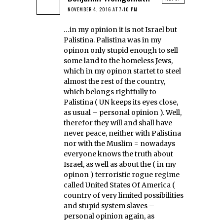
NOVEMBER 4, 2016 AT 7:10 PM
…in my opinion it is not Israel but
Palistina. Palistina was in my
opinon only stupid enough to sell
some land to the homeless Jews,
which in my opinon startet to steel
almost the rest of the country,
which belongs rightfully to
Palistina ( UN keeps its eyes close,
as usual – personal opinion ). Well,
therefor they will and shall have
never peace, neither with Palistina
nor with the Muslim = nowadays
everyone knows the truth about
Israel, as well as about the ( in my
opinon ) terroristic rogue regime
called United States Of America (
country of very limited possibilities
and stupid system slaves –
personal opinion again, as