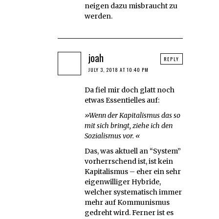
neigen dazu misbraucht zu
werden.
joah
REPLY
JULY 3, 2018 AT 10:40 PM
Da fiel mir doch glatt noch
etwas Essentielles auf:
»Wenn der Kapitalismus das so
mit sich bringt, ziehe ich den
Sozialismus vor. «
Das, was aktuell an “System”
vorherrschend ist, ist kein
Kapitalismus – eher ein sehr
eigenwilliger Hybride,
welcher systematisch immer
mehr auf Kommunismus
gedreht wird. Ferner ist es