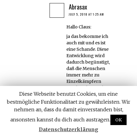
Abrasax
JULY 5, 2018 AT 1:25 AM
Hallo Claus:
ja das bekomme ich
auch mit und es ist
eine Schande. Diese
Entwicklung wird
dadurch begünstigt,
daß die Menschen
immer mehr zu
Einzelkämpfern
werden, die nur ihre
Diese Webseite benutzt Cookies, um eine
eigenen kleinen
Vorteile suchen und
bestmögliche Funktionalitaet zu gewährleisten. Wir
diese verdeckt und
nehmen an, dass du damit einverstanden bist,
hintenrum für sich
ansonsten kannst du dich auch austragen.
persönlich
OK
herausschlagen. Als
Datenschutzerklärung
langjähriger