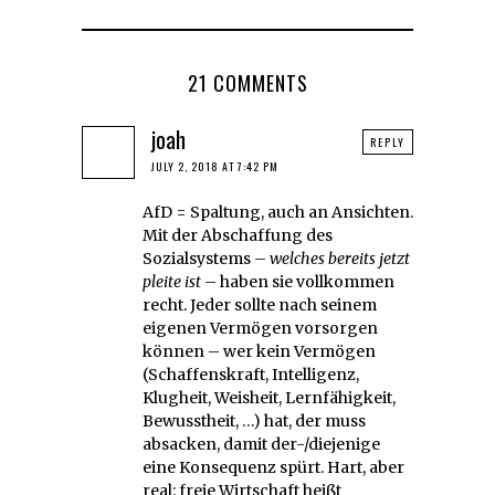
21 COMMENTS
joah
REPLY
JULY 2, 2018 AT 7:42 PM
AfD = Spaltung, auch an Ansichten.
Mit der Abschaffung des
Sozialsystems –
welches bereits jetzt
pleite ist
– haben sie vollkommen
recht. Jeder sollte nach seinem
eigenen Vermögen vorsorgen
können – wer kein Vermögen
(Schaffenskraft, Intelligenz,
Klugheit, Weisheit, Lernfähigkeit,
Bewusstheit, …) hat, der muss
absacken, damit der-/diejenige
eine Konsequenz spürt. Hart, aber
real: freie Wirtschaft heißt