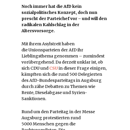
Noch immer hat die AfD kein
sozialpolitisches Konzept, doch nun
prescht der Parteichef vor – und will den
radikalen Kahlschlag in der
Altersvorsorge.
Mit ihrem Asylstreit haben
die Unionsparteien der AfD ihr
Lieblingsthema genommen – zumindest
vorübergehend. Da derzeit unklar ist, ob
sich CDU und
CSU
in dieser Frage einigen,
kämpften sich die rund 500 Delegierten
des AfD-Bundesparteitags in Augsburg
durch zähe Debatten zu Themen wie
Rente, Dieselabgase und Syrien-
Sanktionen.
Rund um den Parteitag in der Messe
Augsburg protestierten rund
5000 Menschen gegen die
Rechtspopulisten. Die