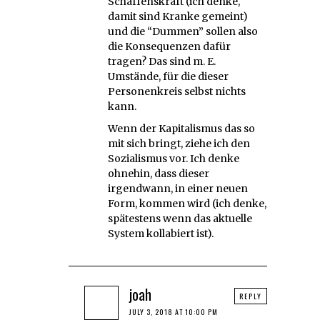
Schaffenskraft (ich denke,
damit sind Kranke gemeint)
und die “Dummen” sollen also
die Konsequenzen dafür
tragen? Das sind m. E.
Umstände, für die dieser
Personenkreis selbst nichts
kann.
Wenn der Kapitalismus das so
mit sich bringt, ziehe ich den
Sozialismus vor. Ich denke
ohnehin, dass dieser
irgendwann, in einer neuen
Form, kommen wird (ich denke,
spätestens wenn das aktuelle
System kollabiert ist).
joah
REPLY
JULY 3, 2018 AT 10:00 PM