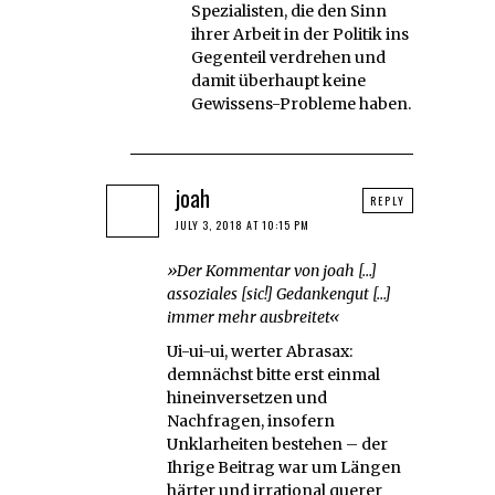
Spezialisten, die den Sinn
ihrer Arbeit in der Politik ins
Gegenteil verdrehen und
damit überhaupt keine
Gewissens-Probleme haben.
joah
REPLY
JULY 3, 2018 AT 10:15 PM
»Der Kommentar von joah […]
assoziales [sic!] Gedankengut […]
immer mehr ausbreitet«
Ui-ui-ui, werter Abrasax:
demnächst bitte erst einmal
hineinversetzen und
Nachfragen, insofern
Unklarheiten bestehen – der
Ihrige Beitrag war um Längen
härter und irrational querer