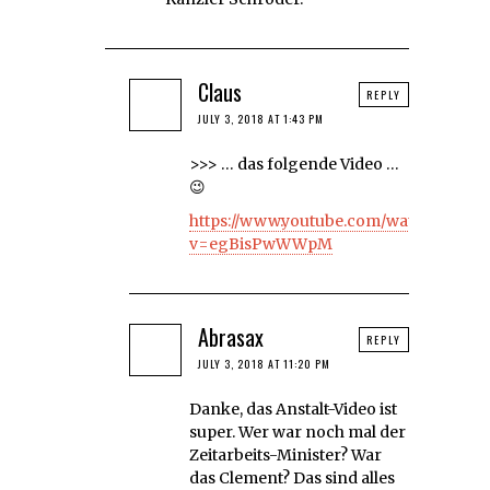
Claus
REPLY
JULY 3, 2018 AT 1:43 PM
>>> … das folgende Video …
😉
https://www.youtube.com/watch?
v=egBisPwWWpM
Abrasax
REPLY
JULY 3, 2018 AT 11:20 PM
Danke, das Anstalt-Video ist
super. Wer war noch mal der
Zeitarbeits-Minister? War
das Clement? Das sind alles