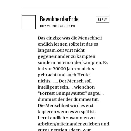
BewohnerderErde
REPLY
JULY 26, 2016 AT 7:32 PM
Das einzige was die Menschheit
endlich lernen sollte ist das es
langsam Zeit wirt nicht
gegeneinander zu kämpfen
sondern miteinander kämpfen. Es
hat vor 70000 Jahren nichts
gebracht und auch Heute
nichts……. Der Mensch soll
intelligent sein….. wie schon
“Forrest Gumps Mutter” sagte….
dumm ist der der dummes tut.
Die Menschheit wird es erst
kapieren wenn es zu spät ist.
Lernt endlich zusammen zu
arbeiten/miteinander zu leben und
eure Energien, Ideen, Wut,