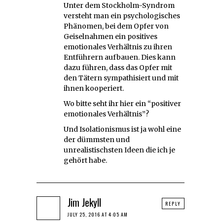
Unter dem Stockholm-Syndrom
versteht man ein psychologisches
Phänomen, bei dem Opfer von
Geiselnahmen ein positives
emotionales Verhältnis zu ihren
Entführern aufbauen. Dies kann
dazu führen, dass das Opfer mit
den Tätern sympathisiert und mit
ihnen kooperiert.
Wo bitte seht ihr hier ein “positiver
emotionales Verhältnis”?
Und Isolationismus ist ja wohl eine
der dümmsten und
unrealistischsten Ideen die ich je
gehört habe.
Jim Jekyll
REPLY
JULY 25, 2016 AT 4:05 AM