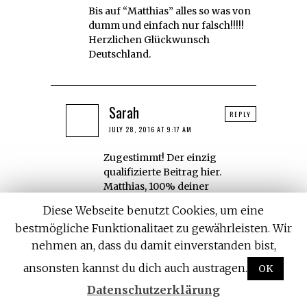
Bis auf “Matthias” alles so was von
dumm und einfach nur falsch!!!!!
Herzlichen Glückwunsch
Deutschland.
Sarah
REPLY
JULY 28, 2016 AT 9:17 AM
Zugestimmt! Der einzig
qualifizierte Beitrag hier.
Matthias, 100% deiner
Meinung, danke für die
Diese Webseite benutzt Cookies, um eine
Definition. Leider gibt es zu
bestmögliche Funktionalitaet zu gewährleisten. Wir
viele “möchtegern Spezialisten”
hier um ein sinnvolles Gespräch
nehmen an, dass du damit einverstanden bist,
zu fördern.
ansonsten kannst du dich auch austragen.
OK
Datenschutzerklärung