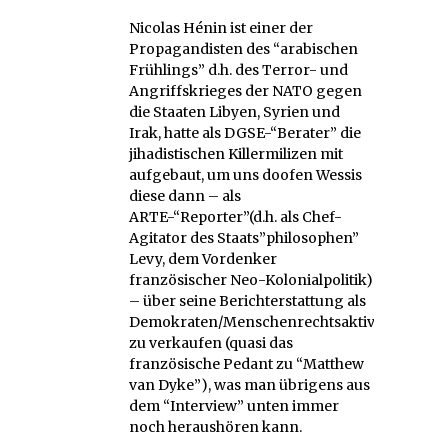
Nicolas Hénin ist einer der
Propagandisten des “arabischen
Frühlings” d.h. des Terror- und
Angriffskrieges der NATO gegen
die Staaten Libyen, Syrien und
Irak, hatte als DGSE-“Berater” die
jihadistischen Killermilizen mit
aufgebaut, um uns doofen Wessis
diese dann – als
ARTE-“Reporter”(d.h. als Chef-
Agitator des Staats”philosophen”
Levy, dem Vordenker
französischer Neo-Kolonialpolitik)
– über seine Berichterstattung als
Demokraten/Menschenrechtsaktivisten
zu verkaufen (quasi das
französische Pedant zu “Matthew
van Dyke”), was man übrigens aus
dem “Interview” unten immer
noch heraushören kann.