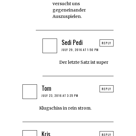
versucht uns
gegeneinander
Auszuspielen.
Sedi Pedi
REPLY
JULY 29, 2016 AT 1:50 PM
Der letzte Satz ist super
Tom
REPLY
JULY 23, 2016 AT 3:35 PM
Klugschiss in rein strom.
Kris
REPLY