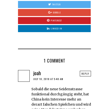
TWITTER
GOOGLE
PINTEREST
LINKED IN
1 COMMENT
joah
REPLY
JULY 10, 2018 AT 5:48 AM
Sobald die neue Seidenstrasse
funktional durchgängig steht, hat
China kein Interesse mehr an
derart falschen Spielchen und wird