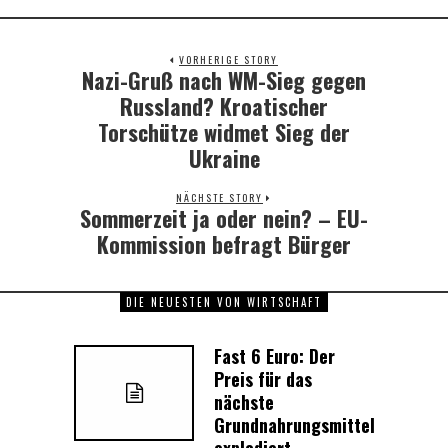
VORHERIGE STORY
Nazi-Gruß nach WM-Sieg gegen
Previous
post:
Russland? Kroatischer
Torschütze widmet Sieg der
Ukraine
NÄCHSTE STORY
Sommerzeit ja oder nein? – EU-
Next
post:
Kommission befragt Bürger
DIE NEUESTEN VON WIRTSCHAFT
Fast 6 Euro: Der
Preis für das
nächste
Grundnahrungsmittel
explodiert