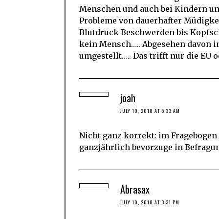
Menschen und auch bei Kindern un
Probleme von dauerhafter Müdigkei
Blutdruck Beschwerden bis Kopfsc
kein Mensch….. Abgesehen davon i
umgestellt….. Das trifft nur die EU 
joah
JULY 10, 2018 AT 5:33 AM
Nicht ganz korrekt: im Fragebogen 
ganzjährlich bevorzuge in Befragung
Abrasax
JULY 10, 2018 AT 3:31 PM