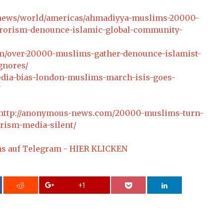
/news/world/americas/ahmadiyya-muslims-20000-
rrorism-denounce-islamic-global-community-
com/over-20000-muslims-gather-denounce-islamist-
gnores/
dia-bias-london-muslims-march-isis-goes-
/
http://anonymous-news.com/20000-muslims-turn-
rism-media-silent/
ns auf Telegram - HIER KLICKEN
+1