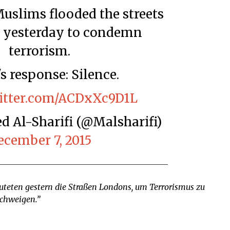
 yesterday to condemn
terrorism.
a's response: Silence.
witter.com/ACDxXc9D1L
 Al-Sharifi (@Malsharifi)
ecember 7, 2015
teten gestern die Straßen Londons, um Terrorismus zu
Schweigen.”