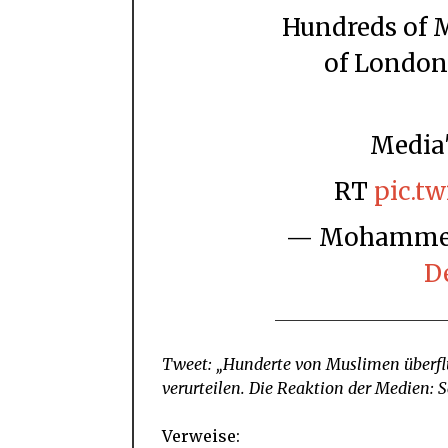
Hundreds of Muslims flooded the streets
of London
Medi
RT
pic.t
— Mohammed
D
Tweet: „Hunderte von Muslimen überflu
verurteilen.
Die Reaktion der Medien: 
Verweise: