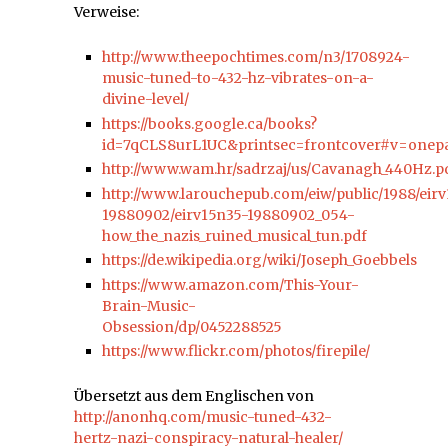
Verweise:
http://www.theepochtimes.com/n3/1708924-
music-tuned-to-432-hz-vibrates-on-a-
divine-level/
https://books.google.ca/books?
id=7qCLS8urL1UC&printsec=frontcover#v=onep
http://www.wam.hr/sadrzaj/us/Cavanagh_440Hz.p
http://www.larouchepub.com/eiw/public/1988/eir
19880902/eirv15n35-19880902_054-
how_the_nazis_ruined_musical_tun.pdf
https://de.wikipedia.org/wiki/Joseph_Goebbels
https://www.amazon.com/This-Your-
Brain-Music-
Obsession/dp/0452288525
https://www.flickr.com/photos/firepile/
Übersetzt aus dem Englischen von
http://anonhq.com/music-tuned-432-
hertz-nazi-conspiracy-natural-healer/