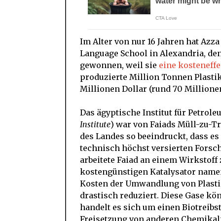
Im Alter von nur 16 Jahren hat Azz
Language School in Alexandria, de
gewonnen, weil sie
eine kosteneff
produzierte Million Tonnen Plasti
Millionen Dollar (rund 70 Millionen
Das ägyptische Institut für Petrol
Institute
) war von Faiads Müll-zu-T
des Landes so beeindruckt, dass e
technisch höchst versierten Fors
arbeitete Faiad an einem Wirkstoff
kostengünstigen Katalysator namen
Kosten der Umwandlung von Plasti
drastisch reduziert. Diese Gase k
handelt es sich um einen Biotreibs
Freisetzung von anderen Chemikalie