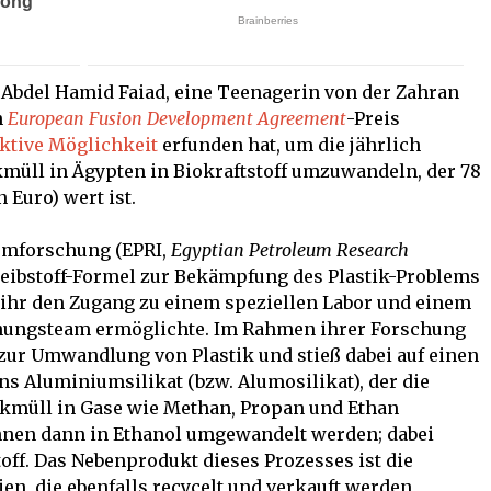
a Abdel Hamid Faiad, eine Teenagerin von der Zahran
n
European Fusion Development Agreement
-Preis
ektive Möglichkeit
erfunden hat, um die jährlich
kmüll in Ägypten in Biokraftstoff umzuwandeln, der 78
 Euro) wert ist.
eumforschung (EPRI,
Egyptian Petroleum Research
reibstoff-Formel zur Bekämpfung des Plastik-Problems
s ihr den Zugang zu einem speziellen Labor und einem
chungsteam ermöglichte. Im Rahmen ihrer Forschung
 zur Umwandlung von Plastik und stieß dabei auf einen
s Aluminiumsilikat (bzw. Alumosilikat), der die
kmüll in Gase wie Methan, Propan und Ethan
önnen dann in Ethanol umgewandelt werden; dabei
toff. Das Nebenprodukt dieses Prozesses ist die
n, die ebenfalls recycelt und verkauft werden