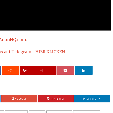
AnonHQ.com
.
ns auf Telegram - HIER KLICKEN
+1
GOOGLE
PINTEREST
LINKED IN