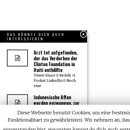
DAS KÖNNTE DICH AUCH
INTERESSIEREN
Arzt tot aufgefunden,
der das Verderben der
Clinton Foundation in
Haiti enthüllte
Tweet Share 0 Reddit +1
Pocket LinkedIn 0 Noch
eine
Indonesische Affen
werden gezwungen, zur
Unterhaltung von
Diese Webseite benutzt Cookies, um eine bestmö
Touristen unheimliche
Puppenköpfe zu tragen
Funktionalitaet zu gewährleisten. Wir nehmen an, das
Tweet Share 0 Reddit +1
einverstanden bist, ansonsten kannst du dich auch aust