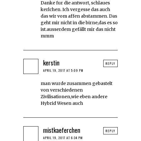
Danke fur die antwort, schlaues
kerlchen. Ich vergesse das auch
das wir vom affen abstammen. Das
geht mir nicht in die birne,das es so
ist.ausserdem gefällt mir das nicht
mmm
kerstin
REPLY
APRIL 19, 2017 AT 5:09 PM
man wurde zusammen gebastelt
von verschiedenen
Zivilisationen,wie eben andere
Hybrid Wesen auch
mistkaeferchen
REPLY
APRIL 19, 2017 AT 6:34 PM