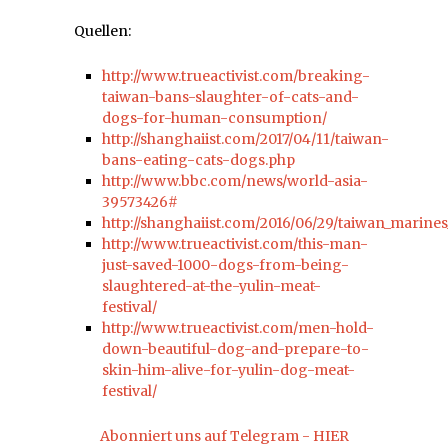
Quellen:
http://www.trueactivist.com/breaking-
taiwan-bans-slaughter-of-cats-and-
dogs-for-human-consumption/
http://shanghaiist.com/2017/04/11/taiwan-
bans-eating-cats-dogs.php
http://www.bbc.com/news/world-asia-
39573426#
http://shanghaiist.com/2016/06/29/taiwan_marin
http://www.trueactivist.com/this-man-
just-saved-1000-dogs-from-being-
slaughtered-at-the-yulin-meat-
festival/
http://www.trueactivist.com/men-hold-
down-beautiful-dog-and-prepare-to-
skin-him-alive-for-yulin-dog-meat-
festival/
Abonniert uns auf Telegram - HIER