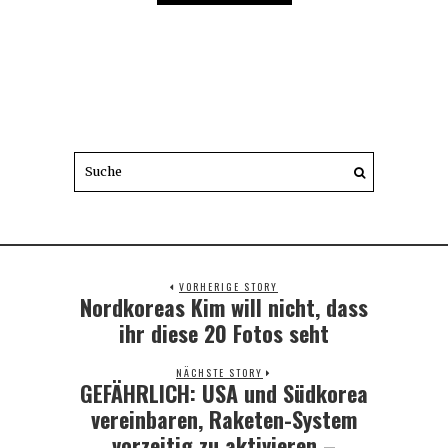
VORHERIGE STORY
Nordkoreas Kim will nicht, dass
Previous
post:
ihr diese 20 Fotos seht
NÄCHSTE STORY
GEFÄHRLICH: USA und Südkorea
Next
post:
vereinbaren, Raketen-System
vorzeitig zu aktivieren –