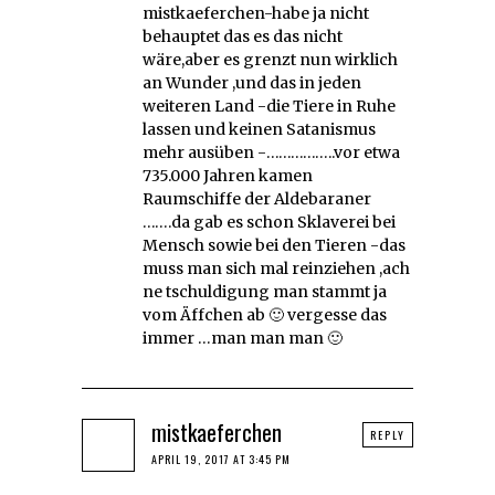
mistkaeferchen-habe ja nicht
behauptet das es das nicht
wäre,aber es grenzt nun wirklich
an Wunder ,und das in jeden
weiteren Land -die Tiere in Ruhe
lassen und keinen Satanismus
mehr ausüben -……………..vor etwa
735.000 Jahren kamen
Raumschiffe der Aldebaraner
…….da gab es schon Sklaverei bei
Mensch sowie bei den Tieren -das
muss man sich mal reinziehen ,ach
ne tschuldigung man stammt ja
vom Äffchen ab 🙂 vergesse das
immer …man man man 🙂
mistkaeferchen
REPLY
APRIL 19, 2017 AT 3:45 PM