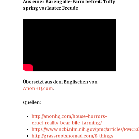
Aus einer Bärengalle-Farm befreit: Tuffy
spring vor lauter Freude
Übersetzt aus dem Englischen von
AnonHQ.com
.
Quellen:
http://anonhq.com/house-horrors-
cruel-reality-bear-bile-farming/
https://www.ncbi.nlm.nih.gov/pmc/articles/PMC2
http://grassrootsnomad.com/8-things-