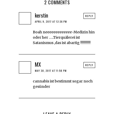
2 COMMENTS
kerstin
REPLY
APRIL 9, 2017 AT 12:36 PM
Boah neeeeeeeeeeeee-Medizin hin
oder her …..Tierquälerei ist
Satanismus ,das ist abartig !!!!!!!!!!
MX
REPLY
MAY 30, 2017 AT 11:58 PM
cannabis ist bestimmt sogar noch
gesünder