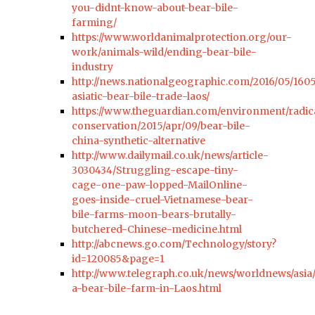
you-didnt-know-about-bear-bile-
farming/
https://www.worldanimalprotection.org/our-
work/animals-wild/ending-bear-bile-
industry
http://news.nationalgeographic.com/2016/05/160
asiatic-bear-bile-trade-laos/
https://www.theguardian.com/environment/radic
conservation/2015/apr/09/bear-bile-
china-synthetic-alternative
http://www.dailymail.co.uk/news/article-
3030434/Struggling-escape-tiny-
cage-one-paw-lopped-MailOnline-
goes-inside-cruel-Vietnamese-bear-
bile-farms-moon-bears-brutally-
butchered-Chinese-medicine.html
http://abcnews.go.com/Technology/story?
id=120085&page=1
http://www.telegraph.co.uk/news/worldnews/asia/
a-bear-bile-farm-in-Laos.html