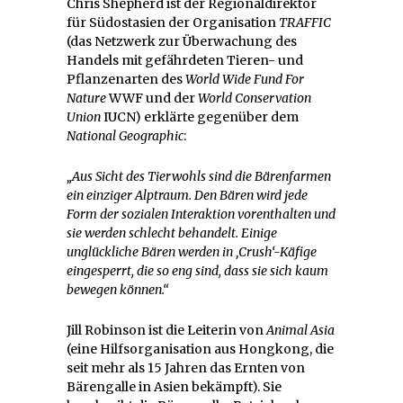
Chris Shepherd ist der Regionaldirektor
für Südostasien der Organisation
TRAFFIC
(das Netzwerk zur Überwachung des
Handels mit gefährdeten Tieren- und
Pflanzenarten des
World Wide Fund For
Nature
WWF und der
World Conservation
Union
IUCN) erklärte gegenüber dem
National Geographic
:
„Aus Sicht des Tierwohls sind die Bärenfarmen
ein einziger Alptraum. Den Bären wird jede
Form der sozialen Interaktion vorenthalten und
sie werden schlecht behandelt. Einige
unglückliche Bären werden in ‚Crush‘-Käfige
eingesperrt, die so eng sind, dass sie sich kaum
bewegen können.“
Jill Robinson ist die Leiterin von
Animal Asia
(eine Hilfsorganisation aus Hongkong, die
seit mehr als 15 Jahren das Ernten von
Bärengalle in Asien bekämpft). Sie