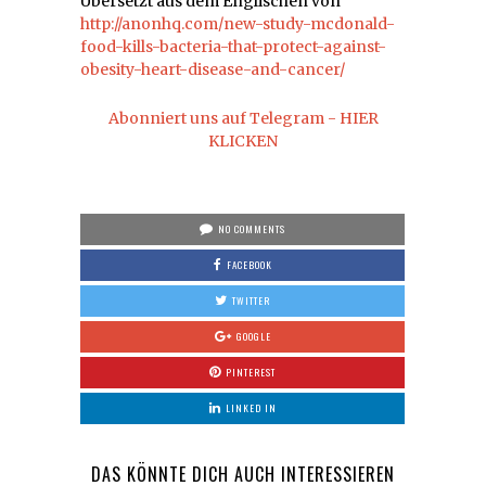
Übersetzt aus dem Englischen von
http://anonhq.com/new-study-mcdonald-
food-kills-bacteria-that-protect-against-
obesity-heart-disease-and-cancer/
Abonniert uns auf Telegram - HIER
KLICKEN
NO COMMENTS
FACEBOOK
TWITTER
GOOGLE
PINTEREST
LINKED IN
DAS KÖNNTE DICH AUCH INTERESSIEREN