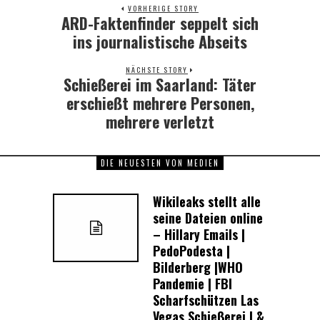
VORHERIGE STORY
ARD-Faktenfinder seppelt sich
Previous
post:
ins journalistische Abseits
NÄCHSTE STORY
Schießerei im Saarland: Täter
Next
post:
erschießt mehrere Personen,
mehrere verletzt
DIE NEUESTEN VON MEDIEN
Wikileaks stellt alle
seine Dateien online
– Hillary Emails |
PedoPodesta |
Bilderberg |WHO
Pandemie | FBI
Scharfschützen Las
Vegas Schießerei | &