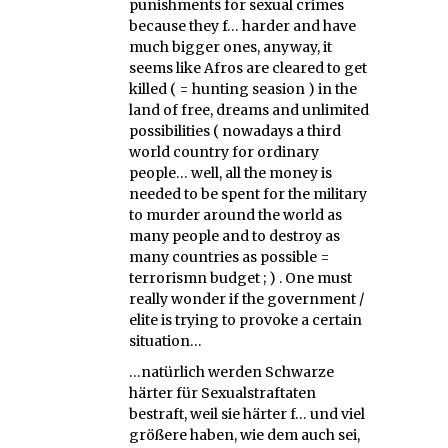
punishments for sexual crimes
because they f… harder and have
much bigger ones, anyway, it
seems like Afros are cleared to get
killed ( = hunting seasion ) in the
land of free, dreams and unlimited
possibilities ( nowadays a third
world country for ordinary
people… well, all the money is
needed to be spent for the military
to murder around the world as
many people and to destroy as
many countries as possible =
terrorismn budget ; ) . One must
really wonder if the government /
elite is trying to provoke a certain
situation…
…natürlich werden Schwarze
härter für Sexualstraftaten
bestraft, weil sie härter f… und viel
größere haben, wie dem auch sei,