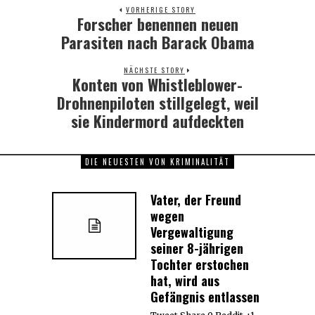
VORHERIGE STORY
Forscher benennen neuen
Previous
post:
Parasiten nach Barack Obama
NÄCHSTE STORY
Konten von Whistleblower-
Next
post:
Drohnenpiloten stillgelegt, weil
sie Kindermord aufdeckten
DIE NEUESTEN VON KRIMINALITÄT
Vater, der Freund
wegen
Vergewaltigung
seiner 8-jährigen
Tochter erstochen
hat, wird aus
Gefängnis entlassen