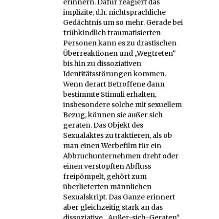
erinnern. Dafür reagiert das
implizite, d.h. nichtsprachliche
Gedächtnis um so mehr. Gerade bei
frühkindlich traumatisierten
Personen kann es zu drastischen
Überreaktionen und „Wegtreten“
bis hin zu dissoziativen
Identitätsstörungen kommen.
Wenn derart Betroffene dann
bestimmte Stimuli erhalten,
insbesondere solche mit sexuellem
Bezug, können sie außer sich
geraten. Das Objekt des
Sexualaktes zu traktieren, als ob
man einen Werbefilm für ein
Abbruchunternehmen dreht oder
einen verstopften Abfluss
freipömpelt, gehört zum
überlieferten männlichen
Sexualskript. Das Ganze erinnert
aber gleichzeitig stark an das
dissoziative „Außer-sich-Geraten“,