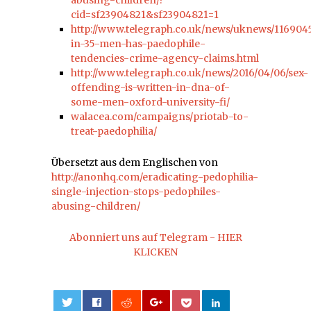
cid=sf23904821&sf23904821=1
http://www.telegraph.co.uk/news/uknews/116904
in-35-men-has-paedophile-
tendencies-crime-agency-claims.html
http://www.telegraph.co.uk/news/2016/04/06/sex-
offending-is-written-in-dna-of-
some-men-oxford-university-fi/
walacea.com/campaigns/priotab-to-
treat-paedophilia/
Übersetzt aus dem Englischen von
http://anonhq.com/eradicating-pedophilia-
single-injection-stops-pedophiles-
abusing-children/
Abonniert uns auf Telegram - HIER
KLICKEN