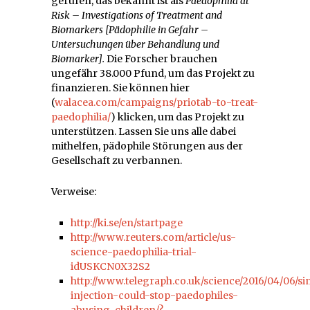
gerufen, das bekannt ist als
Paedophilia at
Risk – Investigations of Treatment and
Biomarkers [Pädophilie in Gefahr –
Untersuchungen über Behandlung und
Biomarker].
Die Forscher brauchen
ungefähr 38.000 Pfund, um das Projekt zu
finanzieren. Sie können hier
(
walacea.com/campaigns/priotab-to-treat-
paedophilia/
) klicken, um das Projekt zu
unterstützen. Lassen Sie uns alle dabei
mithelfen, pädophile Störungen aus der
Gesellschaft zu verbannen.
Verweise:
http://ki.se/en/startpage
http://www.reuters.com/article/us-
science-paedophilia-trial-
idUSKCN0X32S2
http://www.telegraph.co.uk/science/2016/04/06/si
injection-could-stop-paedophiles-
abusing-children/?