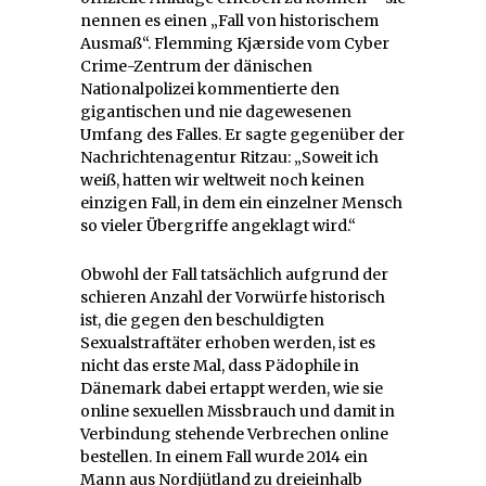
nennen es einen „Fall von historischem
Ausmaß“. Flemming Kjærside vom Cyber
Crime-Zentrum der dänischen
Nationalpolizei kommentierte den
gigantischen und nie dagewesenen
Umfang des Falles. Er sagte gegenüber der
Nachrichtenagentur Ritzau: „Soweit ich
weiß, hatten wir weltweit noch keinen
einzigen Fall, in dem ein einzelner Mensch
so vieler Übergriffe angeklagt wird.“
Obwohl der Fall tatsächlich aufgrund der
schieren Anzahl der Vorwürfe historisch
ist, die gegen den beschuldigten
Sexualstraftäter erhoben werden, ist es
nicht das erste Mal, dass Pädophile in
Dänemark dabei ertappt werden, wie sie
online sexuellen Missbrauch und damit in
Verbindung stehende Verbrechen online
bestellen. In einem Fall wurde 2014 ein
Mann aus Nordjütland zu dreieinhalb