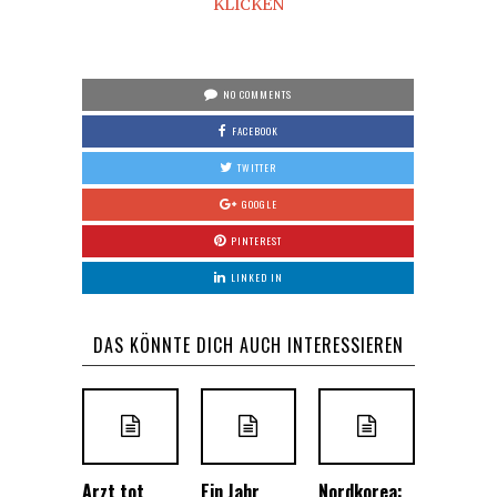
KLICKEN
NO COMMENTS
FACEBOOK
TWITTER
GOOGLE
PINTEREST
LINKED IN
DAS KÖNNTE DICH AUCH INTERESSIEREN
Arzt tot
Ein Jahr
Nordkorea: