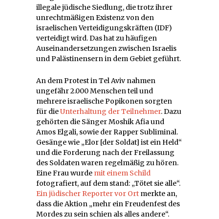
illegale jüdische Siedlung, die trotz ihrer
unrechtmäßigen Existenz von den
israelischen Verteidigungskräften (IDF)
verteidigt wird. Das hat zu häufigen
Auseinandersetzungen zwischen Israelis
und Palästinensern in dem Gebiet geführt.
An dem Protest in Tel Aviv nahmen
ungefähr 2.000 Menschen teil und
mehrere israelische Popikonen sorgten
für die
Unterhaltung der Teilnehmer
. Dazu
gehörten die Sänger Moshik Afia und
Amos Elgali, sowie der Rapper Subliminal.
Gesänge wie „Elor [der Soldat] ist ein Held“
und die Forderung nach der Freilassung
des Soldaten waren regelmäßig zu hören.
Eine Frau wurde
mit einem Schild
fotografiert, auf dem stand: „Tötet sie alle“.
Ein jüdischer Reporter vor Ort
merkte an,
dass die Aktion „mehr ein Freudenfest des
Mordes zu sein schien als alles andere“.