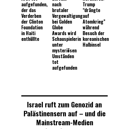
aufgefunden,
nach
Trump
der das
brutaler
“drängte
Verderben
Vergewaltigung
auf
der Clinton
bei Golden
Atomkrieg”
Foundation
Globe
während
in Haiti
Awards wird
Besuch der
enthüllte
Schauspielerin
koreanischen
unter
Halbinsel
mysteriösen
Umständen
tot
aufgefunden
Israel ruft zum Genozid an
Palästinensern auf – und die
Mainstream-Medien