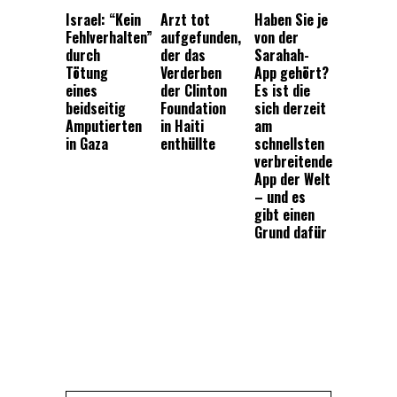
Israel: “Kein
Arzt tot
Haben Sie je
Fehlverhalten”
aufgefunden,
von der
durch
der das
Sarahah-
Tötung
Verderben
App gehört?
eines
der Clinton
Es ist die
beidseitig
Foundation
sich derzeit
Amputierten
in Haiti
am
in Gaza
enthüllte
schnellsten
verbreitende
App der Welt
– und es
gibt einen
Grund dafür