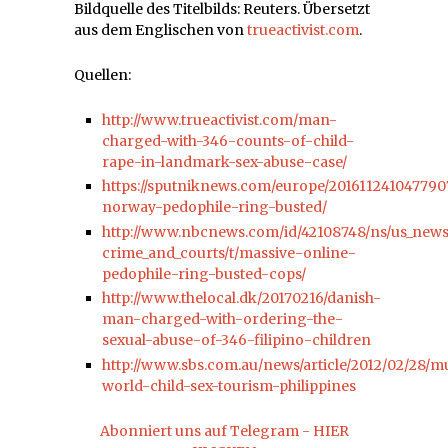
Bildquelle des Titelbilds: Reuters. Übersetzt
aus dem Englischen von
trueactivist.com
.
Quellen:
http://www.trueactivist.com/man-
charged-with-346-counts-of-child-
rape-in-landmark-sex-abuse-case/
https://sputniknews.com/europe/20161124104779
norway-pedophile-ring-busted/
http://www.nbcnews.com/id/42108748/ns/us_new
crime_and_courts/t/massive-online-
pedophile-ring-busted-cops/
http://www.thelocal.dk/20170216/danish-
man-charged-with-ordering-the-
sexual-abuse-of-346-filipino-children
http://www.sbs.com.au/news/article/2012/02/28/m
world-child-sex-tourism-philippines
Abonniert uns auf Telegram - HIER