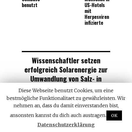
benutzt
US-Hotels
mit
Herpesviren
infizierte
Wissenschaftler setzen
erfolgreich Solarenergie zur
Umwandlung von Salz- in
Süßwasser ein
Diese Webseite benutzt Cookies, um eine
Published on
July 9, 2017
July
in
bestmögliche Funktionalitaet zu gewährleisten. Wir
Menschenrechte
/
Wirtschaft
9,
nehmen an, dass du damit einverstanden bist,
2017
ansonsten kannst du dich auch austragen.
OK
TRETE UNSERER TG GRUPPE BEI
Datenschutzerklärung
Loading...