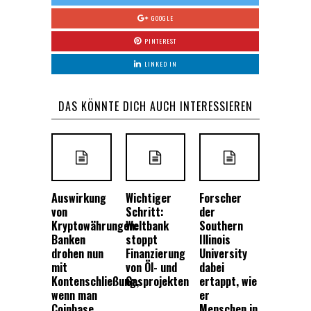
GOOGLE
PINTEREST
LINKED IN
DAS KÖNNTE DICH AUCH INTERESSIEREN
Auswirkung
Wichtiger
Forscher
von
Schritt:
der
Kryptowährungen:
Weltbank
Southern
Banken
stoppt
Illinois
drohen nun
Finanzierung
University
mit
von Öl- und
dabei
Kontenschließung,
Gasprojekten
ertappt, wie
wenn man
er
Coinbase
Menschen in