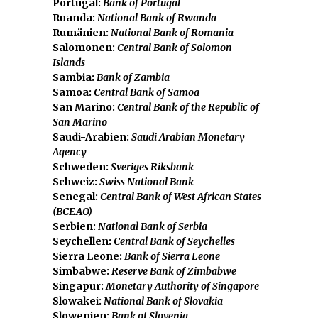
Portugal:
Bank of Portugal
Ruanda:
National Bank of Rwanda
Rumänien:
National Bank of Romania
Salomonen:
Central Bank of Solomon
Islands
Sambia:
Bank of Zambia
Samoa:
Central Bank of Samoa
San Marino:
Central Bank of the Republic of
San Marino
Saudi-Arabien:
Saudi Arabian Monetary
Agency
Schweden:
Sveriges Riksbank
Schweiz:
Swiss National Bank
Senegal:
Central Bank of West African States
(BCEAO)
Serbien:
National Bank of Serbia
Seychellen:
Central Bank of Seychelles
Sierra Leone:
Bank of Sierra Leone
Simbabwe:
Reserve Bank of Zimbabwe
Singapur:
Monetary Authority of Singapore
Slowakei:
National Bank of Slovakia
Slowenien:
Bank of Slovenia