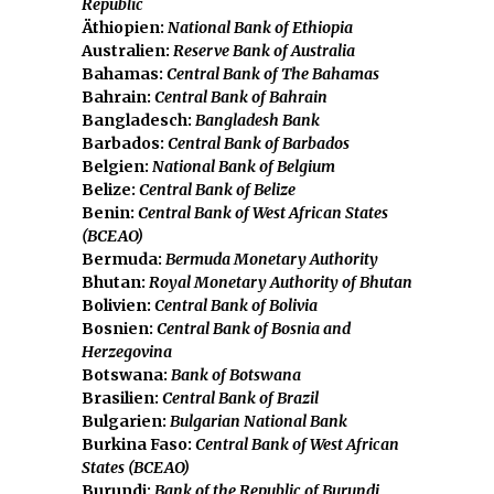
Republic
Äthiopien:
National Bank of Ethiopia
Australien:
Reserve Bank of Australia
Bahamas:
Central Bank of The Bahamas
Bahrain:
Central Bank of Bahrain
Bangladesch:
Bangladesh Bank
Barbados:
Central Bank of Barbados
Belgien:
National Bank of Belgium
Belize:
Central Bank of Belize
Benin:
Central Bank of West African States
(BCEAO)
Bermuda:
Bermuda Monetary Authority
Bhutan:
Royal Monetary Authority of Bhutan
Bolivien:
Central Bank of Bolivia
Bosnien:
Central Bank of Bosnia and
Herzegovina
Botswana:
Bank of Botswana
Brasilien:
Central Bank of Brazil
Bulgarien:
Bulgarian National Bank
Burkina Faso:
Central Bank of West African
States (BCEAO)
Burundi:
Bank of the Republic of Burundi