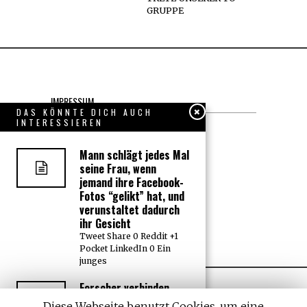
GRUPPE
IMPRESSUM
DAS KÖNNTE DICH AUCH
INTERESSIEREN
Datenschutzerklärung
Mann schlägt jedes Mal
KONTAKT
seine Frau, wenn
jemand ihre Facebook-
JOBS
Fotos “gelikt” hat, und
verunstaltet dadurch
ihr Gesicht
Über uns, den “Wächter”
Tweet Share 0 Reddit +1
Pocket LinkedIn 0 Ein
junges
Forscher verbinden
zum ersten Mal
Diese Webseite benutzt Cookies, um eine