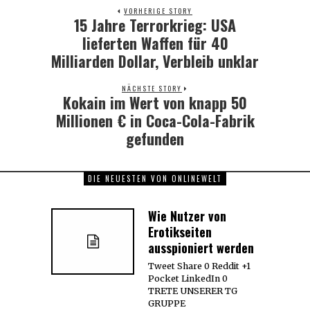
VORHERIGE STORY
15 Jahre Terrorkrieg: USA
Previous
post:
lieferten Waffen für 40
Milliarden Dollar, Verbleib unklar
NÄCHSTE STORY
Kokain im Wert von knapp 50
Next
post:
Millionen € in Coca-Cola-Fabrik
gefunden
DIE NEUESTEN VON ONLINEWELT
Wie Nutzer von
Erotikseiten
ausspioniert werden
Tweet Share 0 Reddit +1
Pocket LinkedIn 0
TRETE UNSERER TG
GRUPPE