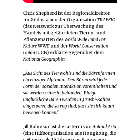
Chris Shepherd ist der Regionaldirektor
für Südostasien der Organisation
TRAFFIC
(das Netzwerk zur Überwachung des
Handels mit gefährdeten Tieren- und
Pflanzenarten des
World Wide Fund For
Nature
WWF und der
World Conservation
Union
IUCN) erklärte gegenüber dem
National Geographic
:
„Aus Sicht des Tierwohls sind die Bärenfarmen
ein einziger Alptraum. Den Bären wird jede
Form der sozialen Interaktion vorenthalten und
sie werden schlecht behandelt. Einige
unglückliche Bären werden in ‚Crush‘-Käfige
eingesperrt, die so eng sind, dass sie sich kaum
bewegen können.“
Jill Robinson ist die Leiterin von
Animal Asia
(eine Hilfsorganisation aus Hongkong, die
seit mehr als 15 Jahren das Ernten von