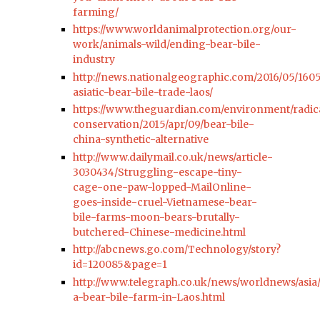
farming/
https://www.worldanimalprotection.org/our-
work/animals-wild/ending-bear-bile-
industry
http://news.nationalgeographic.com/2016/05/160
asiatic-bear-bile-trade-laos/
https://www.theguardian.com/environment/radic
conservation/2015/apr/09/bear-bile-
china-synthetic-alternative
http://www.dailymail.co.uk/news/article-
3030434/Struggling-escape-tiny-
cage-one-paw-lopped-MailOnline-
goes-inside-cruel-Vietnamese-bear-
bile-farms-moon-bears-brutally-
butchered-Chinese-medicine.html
http://abcnews.go.com/Technology/story?
id=120085&page=1
http://www.telegraph.co.uk/news/worldnews/asia/
a-bear-bile-farm-in-Laos.html