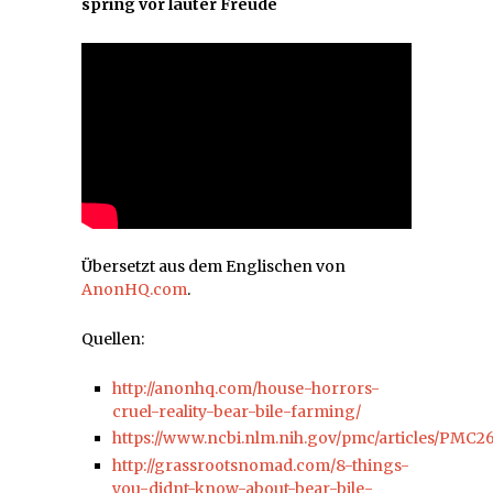
spring vor lauter Freude
Übersetzt aus dem Englischen von
AnonHQ.com
.
Quellen:
http://anonhq.com/house-horrors-
cruel-reality-bear-bile-farming/
https://www.ncbi.nlm.nih.gov/pmc/articles/PMC2
http://grassrootsnomad.com/8-things-
you-didnt-know-about-bear-bile-