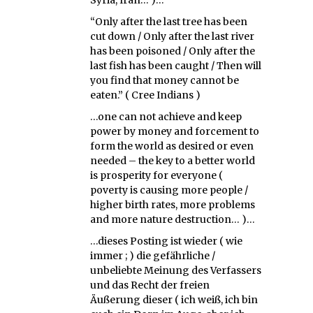
Syria, Iran… )…
“Only after the last tree has been
cut down / Only after the last river
has been poisoned / Only after the
last fish has been caught / Then will
you find that money cannot be
eaten.” ( Cree Indians )
…one can not achieve and keep
power by money and forcement to
form the world as desired or even
needed – the key to a better world
is prosperity for everyone (
poverty is causing more people /
higher birth rates, more problems
and more nature destruction… )…
…dieses Posting ist wieder ( wie
immer ; ) die gefährliche /
unbeliebte Meinung des Verfassers
und das Recht der freien
Äußerung dieser ( ich weiß, ich bin