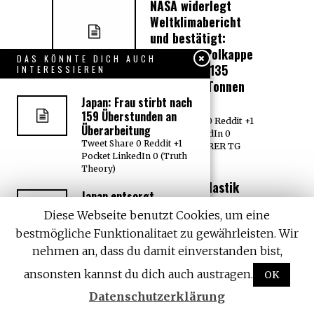
NASA widerlegt
Weltklimabericht
und bestätigt:
Antarktis-Polkappe
DAS KÖNNTE DICH AUCH
wächst um 135
INTERESSIEREN
Milliarden Tonnen
pro Jahr !!!
Japan: Frau stirbt nach
159 Überstunden an
Tweet Share 0 Reddit +1
Überarbeitung
Pocket LinkedIn 0
Tweet Share 0 Reddit +1
TRETE UNSERER TG
Pocket LinkedIn 0 (Truth
GRUPPE
Theory)
dm: Mikroplastik
Japan entsorgt
raus aus dem
radioaktiven Abfall der
Diese Webseite benutzt Cookies, um eine
Sortiment!
Fukushima-
bestmögliche Funktionalitaet zu gewährleisten. Wir
Katastrophe im
Tweet Share 0 Reddit +1
Pazifischen Ozean
nehmen an, dass du damit einverstanden bist,
Pocket LinkedIn 0
TRETE UNSERER TG
Tweet Share 0 Reddit +1
ansonsten kannst du dich auch austragen.
OK
GRUPPE
Pocket LinkedIn 0 Obwohl
es
Datenschutzerklärung
Zill boykottiert