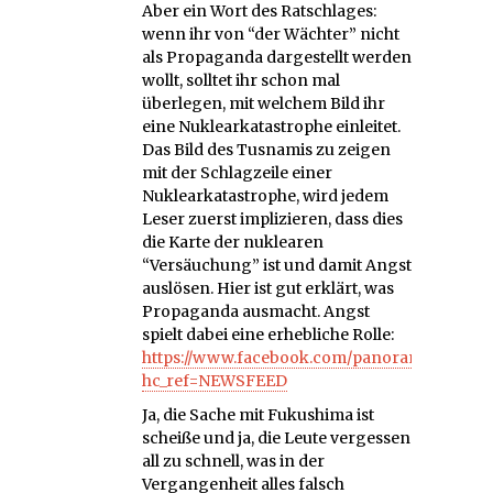
Aber ein Wort des Ratschlages:
wenn ihr von “der Wächter” nicht
als Propaganda dargestellt werden
wollt, solltet ihr schon mal
überlegen, mit welchem Bild ihr
eine Nuklearkatastrophe einleitet.
Das Bild des Tusnamis zu zeigen
mit der Schlagzeile einer
Nuklearkatastrophe, wird jedem
Leser zuerst implizieren, dass dies
die Karte der nuklearen
“Versäuchung” ist und damit Angst
auslösen. Hier ist gut erklärt, was
Propaganda ausmacht. Angst
spielt dabei eine erhebliche Rolle:
https://www.facebook.com/panorama.de/vid
hc_ref=NEWSFEED
Ja, die Sache mit Fukushima ist
scheiße und ja, die Leute vergessen
all zu schnell, was in der
Vergangenheit alles falsch