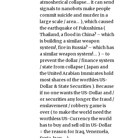
atmosherical collapse… it can send
signals to nanobots make people
commit suicide and murder in a
large scale / area… ), which caused
the earthquake of Fukushima (
Thailand, a flood in China? – which
is building a similar weapon
system!, fire in Russia? – which has
a similar weapon system!… ) – to
prevent the dollar / finance system
/ state from collapse ( Japan and
the United Arabian Immirates hold
most shares of the worthles US-
Dollar & State Securities ). Because
if no one wants the US-Dollar and /
or securities any longer the fraud /
enslavement / robbery game is
over ( to make the world need the
worthless US-Currency the world
has to buy and sell oil in US-Dollar
= the reason for Iraq, Venezuela,