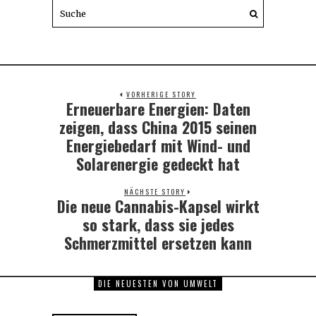
VORHERIGE STORY
Erneuerbare Energien: Daten
Previous
post:
zeigen, dass China 2015 seinen
Energiebedarf mit Wind- und
Solarenergie gedeckt hat
NÄCHSTE STORY
Die neue Cannabis-Kapsel wirkt
Next
post:
so stark, dass sie jedes
Schmerzmittel ersetzen kann
DIE NEUESTEN VON UMWELT