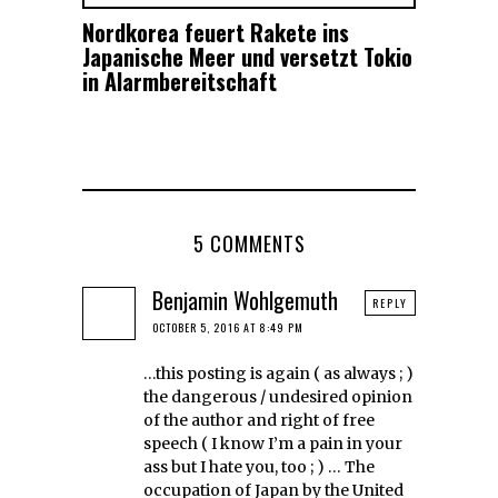
Nordkorea feuert Rakete ins
Japanische Meer und versetzt Tokio
in Alarmbereitschaft
5 COMMENTS
Benjamin Wohlgemuth
REPLY
OCTOBER 5, 2016 AT 8:49 PM
…this posting is again ( as always ; )
the dangerous / undesired opinion
of the author and right of free
speech ( I know I’m a pain in your
ass but I hate you, too ; ) … The
occupation of Japan by the United