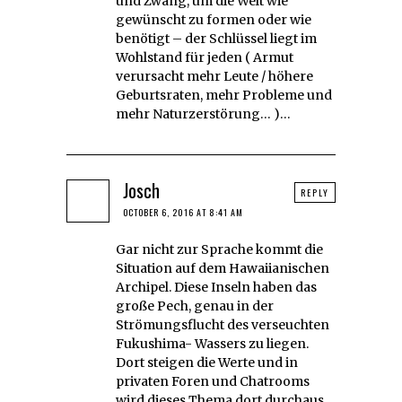
und Zwang, um die Welt wie
gewünscht zu formen oder wie
benötigt – der Schlüssel liegt im
Wohlstand für jeden ( Armut
verursacht mehr Leute / höhere
Geburtsraten, mehr Probleme und
mehr Naturzerstörung… )…
Josch
REPLY
OCTOBER 6, 2016 AT 8:41 AM
Gar nicht zur Sprache kommt die
Situation auf dem Hawaiianischen
Archipel. Diese Inseln haben das
große Pech, genau in der
Strömungsflucht des verseuchten
Fukushima- Wassers zu liegen.
Dort steigen die Werte und in
privaten Foren und Chatrooms
wird dieses Thema dort durchaus