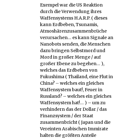
Exempel war die US Reaktion
durch die Verwendung ihres
Waffensystems H.A.R.P. ( dieses
kann Erdbeben, Tsunamis,
Atmoshärenzusammenbrüche
verursachen… es kann Signale an
Nanobots senden, die Menschen
dazu bringen Selbstmord und
Mord in großer Menge / auf
großer Ebene zu begehen… ),
welches das Erdbeben von
Fukushima ( Thailand, eine Flut in
China? – welches ein gleiches
Waffensystem baut!, Feuer in
Russland? – welches ein gleiches
Waffensystem hat!… ) – um zu
verhindern das der Dollar / das
Finanzsystem / der Staat
zusammenbricht ( Japan und die
Vereinten Arabischen Immirate
halten die größten Anteile