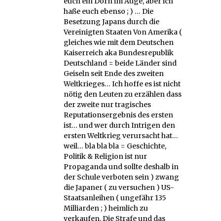
euch ein Dorn im Auge, aber ich
haße euch ebenso ; ) … Die
Besetzung Japans durch die
Vereinigten Staaten Von Amerika (
gleiches wie mit dem Deutschen
Kaiserreich aka Bundesrepublik
Deutschland = beide Länder sind
Geiseln seit Ende des zweiten
Weltkrieges… Ich hoffe es ist nicht
nötig den Leuten zu erzählen dass
der zweite nur tragisches
Reputationsergebnis des ersten
ist… und wer durch Intrigen den
ersten Weltkrieg verursacht hat…
weil… bla bla bla = Geschichte,
Politik & Religion ist nur
Propaganda und sollte deshalb in
der Schule verboten sein ) zwang
die Japaner ( zu versuchen ) US-
Staatsanleihen ( ungefähr 135
Milliarden ; ) heimlich zu
verkaufen. Die Strafe und das