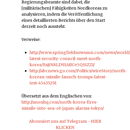
Regierungsbeamte sind dabei, die
[militärischen] Fähigkeiten Nordkoreas zu
analysieren, indem die Veröffentlichung
eines detaillierten Berichts über den Start
derzeit noch aussteht.
Verweise:
http://www.springfieldnewssun.com/news/world/
latest-security-council-meet-north-
korea/EsjtN8LD91AtlCe5QStZZI/
http://abcnews.go.com/Politics/wireStory/north-
korean-missile-launch-trumps-latest-
test-45435291
Übersetzt aus dem Englischen von:
http://anonhq.com/north-korea-fires-
missile-into-sea-of-japan-alarms-tokyo/
Abonniert uns auf Telegram - HIER
KLICKEN