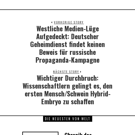
VORHERIGE STORY
Westliche Medien-Lüge
Previous
post:
Aufgedeckt: Deutscher
Geheimdienst findet keinen
Beweis für russische
Propaganda-Kampagne
NÄCHSTE STORY
Wichtiger Durchbruch:
Next
post:
Wissenschaftlern gelingt es, den
ersten Mensch/Schwein Hybrid-
Embryo zu schaffen
DIE NEUESTEN VON WELT
Chronik des