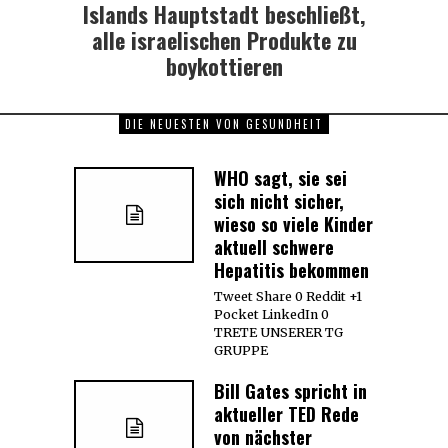
Islands Hauptstadt beschließt,
Next
post:
alle israelischen Produkte zu
boykottieren
DIE NEUESTEN VON GESUNDHEIT
WHO sagt, sie sei
sich nicht sicher,
wieso so viele Kinder
aktuell schwere
Hepatitis bekommen
Tweet Share 0 Reddit +1
Pocket LinkedIn 0
TRETE UNSERER TG
GRUPPE
Bill Gates spricht in
aktueller TED Rede
von nächster