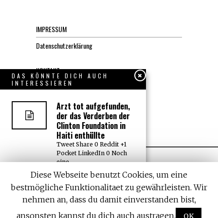
IMPRESSUM
Datenschutzerklärung
KONTAKT
DAS KÖNNTE DICH AUCH
INTERESSIEREN
JOBS
Arzt tot aufgefunden,
der das Verderben der
Über uns, den “Wächter”
Clinton Foundation in
Haiti enthüllte
Tweet Share 0 Reddit +1
Pocket LinkedIn 0 Noch
eine
Diese Webseite benutzt Cookies, um eine
Universität in Michigan
bestmögliche Funktionalitaet zu gewährleisten. Wir
bietet als erste Diplom
in Marihuana an
nehmen an, dass du damit einverstanden bist,
All rights reserved. Designed by
Withemes
Tweet Share 0 Reddit +1
ansonsten kannst du dich auch austragen.
OK