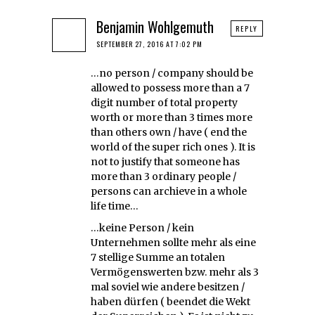
Benjamin Wohlgemuth
REPLY
SEPTEMBER 27, 2016 AT 7:02 PM
…no person / company should be
allowed to possess more than a 7
digit number of total property
worth or more than 3 times more
than others own / have ( end the
world of the super rich ones ). It is
not to justify that someone has
more than 3 ordinary people /
persons can archieve in a whole
life time…
…keine Person / kein
Unternehmen sollte mehr als eine
7 stellige Summe an totalen
Vermögenswerten bzw. mehr als 3
mal soviel wie andere besitzen /
haben dürfen ( beendet die Wekt