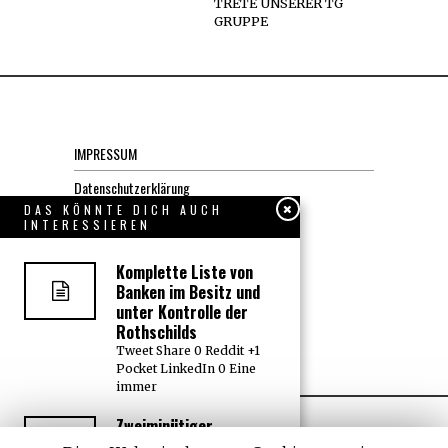
TRETE UNSERER TG
GRUPPE
IMPRESSUM
Datenschutzerklärung
DAS KÖNNTE DICH AUCH
INTERESSIEREN
KONTAKT
Komplette Liste von
JOBS
Banken im Besitz und
unter Kontrolle der
Rothschilds
Über uns, den “Wächter”
Tweet Share 0 Reddit +1
Pocket LinkedIn 0 Eine
immer
Zweiminütiger
Trickfilm erklärt, wie