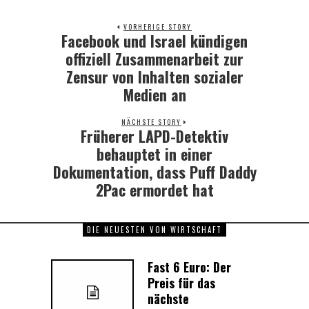
VORHERIGE STORY
Facebook und Israel kündigen
Previous
post:
offiziell Zusammenarbeit zur
Zensur von Inhalten sozialer
Medien an
NÄCHSTE STORY
Früherer LAPD-Detektiv
Next
post:
behauptet in einer
Dokumentation, dass Puff Daddy
2Pac ermordet hat
DIE NEUESTEN VON WIRTSCHAFT
Fast 6 Euro: Der
Preis für das
nächste