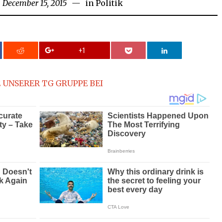
n
December 15, 2015
December
in
Politik
18,
2015
+1
 UNSERER TG GRUPPE BEI