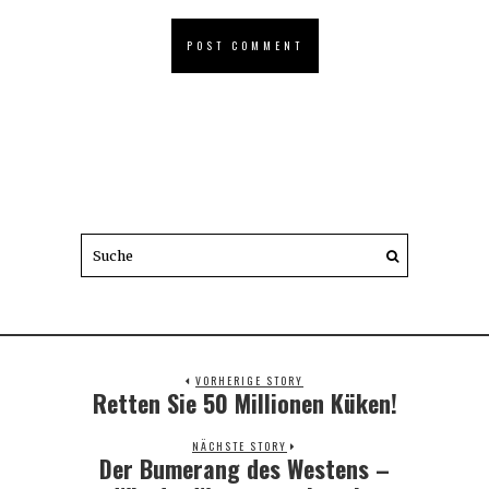
VORHERIGE STORY
Retten Sie 50 Millionen Küken!
Previous
post:
NÄCHSTE STORY
Der Bumerang des Westens –
Next
post: