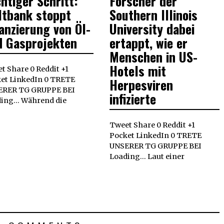
htiger Schritt:
Forscher der
2017
ltbank stoppt
Southern Illinois
anzierung von Öl-
University dabei
d Gasprojekten
ertappt, wie er
Menschen in US-
Hotels mit
t Share 0 Reddit +1
et LinkedIn 0 TRETE
Herpesviren
ERER TG GRUPPE BEI
infizierte
ing... Während die
Tweet Share 0 Reddit +1
Pocket LinkedIn 0 TRETE
UNSERER TG GRUPPE BEI
Loading... Laut einer