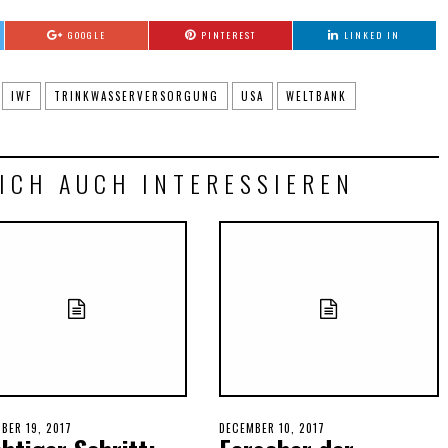
GOOGLE
PINTEREST
LINKED IN
IWF
TRINKWASSERVERSORGUNG
USA
WELTBANK
ICH AUCH INTERESSIEREN
ED
BER 19, 2017
POSTED
DECEMBER 10, 2017
DECEMBER
ON
10,