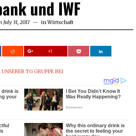
bank und IWF
n
July 31, 2017
July
in
Wirtschaft
31,
2017
+1
 UNSERER TG GRUPPE BEI