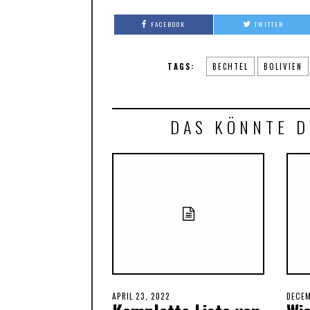
FACEBOOK
TWITTER
TAGS:
BECHTEL
BOLIVIEN
DAS KÖNNTE D
POSTED
APRIL 23, 2022
APRIL
POST
DECEM
ON
24,
ON