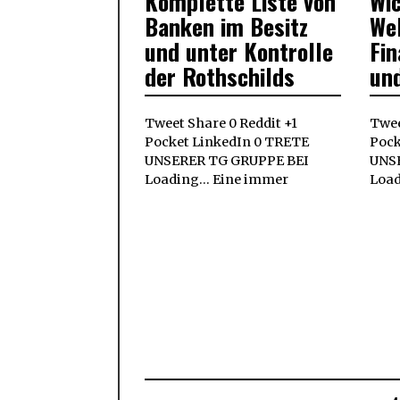
Komplette Liste von
Wic
2022
Banken im Besitz
We
und unter Kontrolle
Fin
der Rothschilds
un
Tweet Share 0 Reddit +1
Twee
Pocket LinkedIn 0 TRETE
Pock
UNSERER TG GRUPPE BEI
UNS
Loading... Eine immer
Load