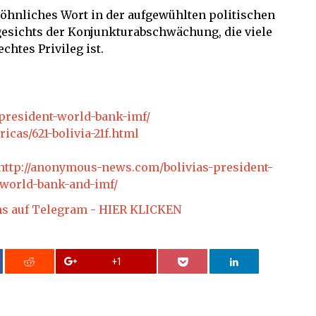
ewöhnliches Wort in der aufgewühlten politischen
gesichts der Konjunkturabschwächung, die viele
chtes Privileg ist.
-president-world-bank-imf/
icas/621-bolivia-21f.html
http://anonymous-news.com/bolivias-president-
-world-bank-and-imf/
ns auf Telegram - HIER KLICKEN
+1