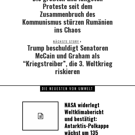
post:
Proteste seit dem
Zusammenbruch des
Kommunismus stürzen Rumänien
ins Chaos
NÄCHSTE STORY
Trump beschuldigt Senatoren
Next
post:
McCain und Graham als
“Kriegstreiber”, die 3. Weltkrieg
riskieren
DIE NEUESTEN VON UMWELT
NASA widerlegt
Weltklimabericht
und bestätigt:
Antarktis-Polkappe
wächst um 135