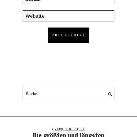
VORHERIGE STORY
Die größten und längsten
Previous