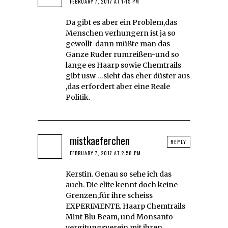
FEBRUARY 7, 2017 AT 1:15 PM
Da gibt es aber ein Problem,das
Menschen verhungern ist ja so
gewollt-dann müßte man das
Ganze Ruder rumreißen-und so
lange es Haarp sowie Chemtrails
gibt usw …sieht das eher düster aus
,das erfordert aber eine Reale
Politik.
mistkaeferchen
REPLY
FEBRUARY 7, 2017 AT 2:58 PM
Kerstin. Genau so sehe ich das
auch. Die elite kennt doch keine
Grenzen,für ihre scheiss
EXPERIMENTE. Haarp Chemtrails
Mint Blu Beam, und Monsanto
vergitungsverein mit ihren