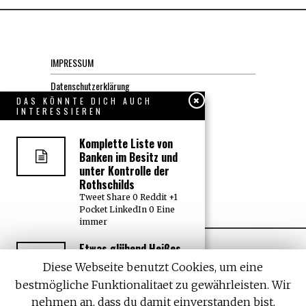
IMPRESSUM
Datenschutzerklärung
DAS KÖNNTE DICH AUCH
INTERESSIEREN
KONTAKT
Komplette Liste von
JOBS
Banken im Besitz und
unter Kontrolle der
Rothschilds
Über uns, den “Wächter”
Tweet Share 0 Reddit +1
Pocket LinkedIn 0 Eine
immer
Etwas glühend Heißes
bringt die Antarktis
Diese Webseite benutzt Cookies, um eine
zum Schmelzen –
bestmögliche Funktionalitaet zu gewährleisten. Wir
NASAs Antwort ist
beunruhigend
nehmen an, dass du damit einverstanden bist,