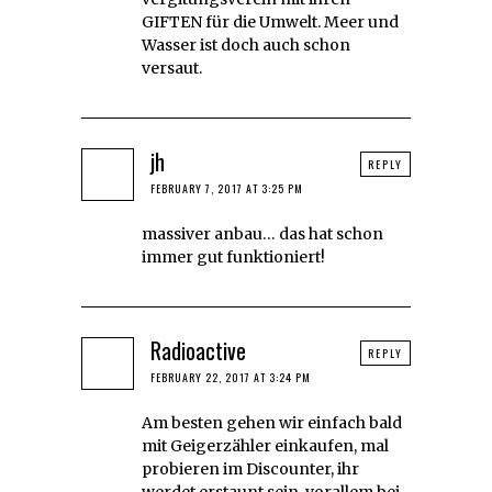
GIFTEN für die Umwelt. Meer und
Wasser ist doch auch schon
versaut.
jh
REPLY
FEBRUARY 7, 2017 AT 3:25 PM
massiver anbau… das hat schon
immer gut funktioniert!
Radioactive
REPLY
FEBRUARY 22, 2017 AT 3:24 PM
Am besten gehen wir einfach bald
mit Geigerzähler einkaufen, mal
probieren im Discounter, ihr
werdet erstaunt sein, vorallem bei