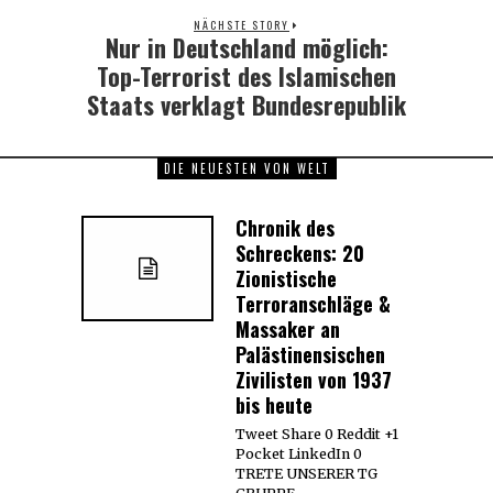
NÄCHSTE STORY
Nur in Deutschland möglich:
Next
post:
Top-Terrorist des Islamischen
Staats verklagt Bundesrepublik
DIE NEUESTEN VON WELT
Chronik des
Schreckens: 20
Zionistische
Terroranschläge &
Massaker an
Palästinensischen
Zivilisten von 1937
bis heute
Tweet Share 0 Reddit +1
Pocket LinkedIn 0
TRETE UNSERER TG