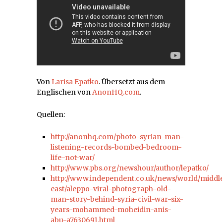
Von
Larisa Epatko
. Übersetzt aus dem
Englischen von
AnonHQ.com
.
Quellen:
http://anonhq.com/photo-syrian-man-
listening-records-bombed-bedroom-
life-not-war/
http://www.pbs.org/newshour/author/lepatko/
http://www.independent.co.uk/news/world/middl
east/aleppo-viral-photograph-old-
man-story-behind-syria-civil-war-six-
years-mohammed-moheidin-anis-
abu-a7630691.html