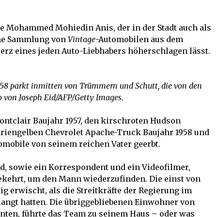
alte Mohammed Mohiedin Anis, der in der Stadt auch als
eine Sammlung von
Vintage
-Automobilen aus dem
Herz eines jeden Auto-Liebhabers höherschlagen lässt.
58 parkt inmitten von Trümmern und Schutt, die von den
o von Joseph Eid/AFP/Getty Images.
ontclair Baujahr 1957, den kirschroten Hudson
riengelben Chevrolet Apache-Truck Baujahr 1958 und
omobile von seinem reichen Vater geerbt.
d, sowie ein Korrespondent und ein Videofilmer,
kehrt, um den Mann wiederzufinden. Die einst von
tig erwischt, als die Streitkräfte der Regierung im
rlangt hatten. Die übriggebliebenen Einwohner von
nnten, führte das Team zu seinem Haus – oder was