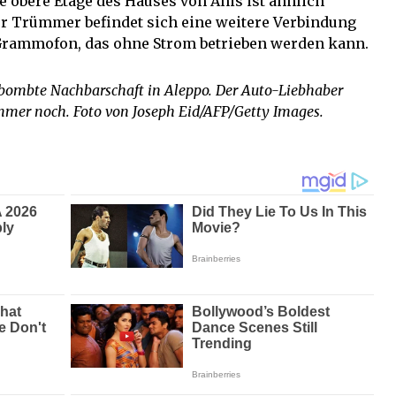
ie obere Etage des Hauses von Anis ist ähnlich
er Trümmer befindet sich eine weitere Verbindung
Grammofon, das ohne Strom betrieben werden kann.
rbombte Nachbarschaft in Aleppo. Der Auto-Liebhaber
mer noch. Foto von Joseph Eid/AFP/Getty Images.