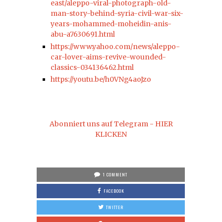
east/aleppo-viral-photograph-old-
man-story-behind-syria-civil-war-six-
years-mohammed-moheidin-anis-
abu-a7630691.html
https://www.yahoo.com/news/aleppo-
car-lover-aims-revive-wounded-
classics-034136462.html
https://youtu.be/h0VNg4aoJzo
Abonniert uns auf Telegram - HIER
KLICKEN
1 COMMENT
FACEBOOK
TWITTER