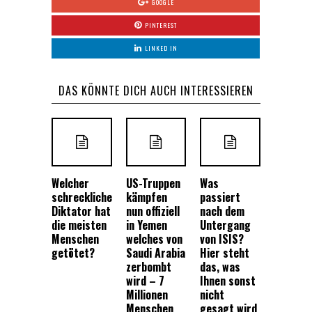
GOOGLE
PINTEREST
LINKED IN
DAS KÖNNTE DICH AUCH INTERESSIEREN
Welcher
US-Truppen
Was
schreckliche
kämpfen
passiert
Diktator hat
nun offiziell
nach dem
die meisten
in Yemen
Untergang
Menschen
welches von
von ISIS?
getötet?
Saudi Arabia
Hier steht
zerbombt
das, was
wird – 7
Ihnen sonst
Millionen
nicht
Menschen
gesagt wird