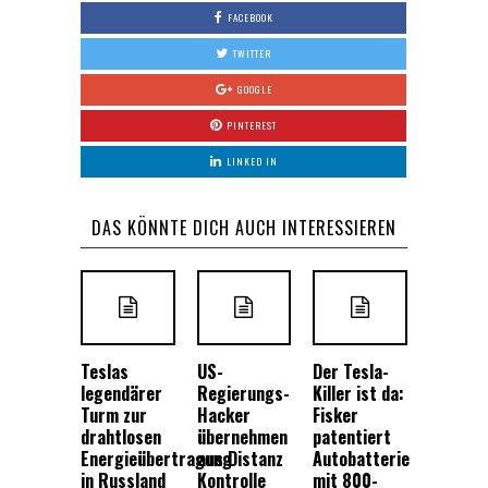
FACEBOOK
TWITTER
GOOGLE
PINTEREST
LINKED IN
DAS KÖNNTE DICH AUCH INTERESSIEREN
Teslas
US-
Der Tesla-
legendärer
Regierungs-
Killer ist da:
Turm zur
Hacker
Fisker
drahtlosen
übernehmen
patentiert
Energieübertragung
aus Distanz
Autobatterie
in Russland
Kontrolle
mit 800-