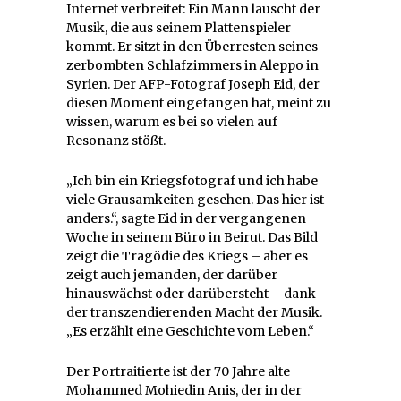
Internet verbreitet: Ein Mann lauscht der
Musik, die aus seinem Plattenspieler
kommt. Er sitzt in den Überresten seines
zerbombten Schlafzimmers in Aleppo in
Syrien. Der AFP-Fotograf Joseph Eid, der
diesen Moment eingefangen hat, meint zu
wissen, warum es bei so vielen auf
Resonanz stößt.
„Ich bin ein Kriegsfotograf und ich habe
viele Grausamkeiten gesehen. Das hier ist
anders.“, sagte Eid in der vergangenen
Woche in seinem Büro in Beirut. Das Bild
zeigt die Tragödie des Kriegs – aber es
zeigt auch jemanden, der darüber
hinauswächst oder darübersteht – dank
der transzendierenden Macht der Musik.
„Es erzählt eine Geschichte vom Leben.“
Der Portraitierte ist der 70 Jahre alte
Mohammed Mohiedin Anis, der in der