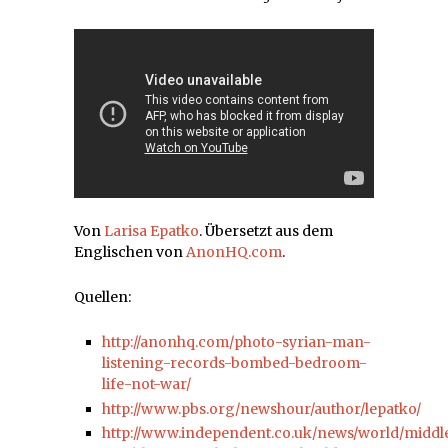
Von
Larisa Epatko
. Übersetzt aus dem
Englischen von
AnonHQ.com
.
Quellen:
http://anonhq.com/photo-syrian-man-
listening-records-bombed-bedroom-
life-not-war/
http://www.pbs.org/newshour/author/lepatko/
http://www.independent.co.uk/news/world/middl